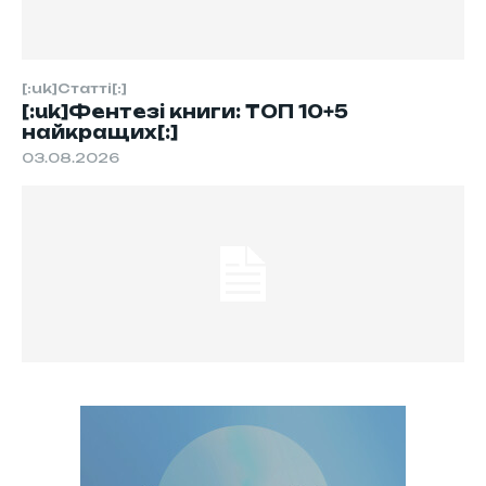
[:uk]Статті[:]
[:uk]Фентезі книги: ТОП 10+5
найкращих[:]
03.08.2026