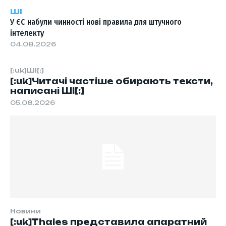
ШІ
У ЄС набули чинності нові правила для штучного
інтелекту
04.08.2026
[:uk]ШІ[:]
[:uk]Читачі частіше обирають тексти,
написані ШІ[:]
05.08.2026
Новини
[:uk]Thales представила апаратний