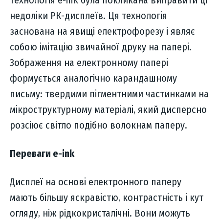
Технологія e-ink була покликана виправити ці
недоліки РК-дисплеїв. Ця технологія
заснована на явищі електрофорезу і являє
собою імітацію звичайної друку на папері.
Зображення на електронному папері
формується аналогічно карандашному
письму: твердими пігментними частинками на
мікроструктурному матеріалі, який дисперсно
розсіює світло подібно волокнам паперу.
Переваги e-ink
Дисплеї на основі електронного паперу
мають більшу яскравістю, контрастність і кут
огляду, ніж рідкокристалічні. Вони можуть