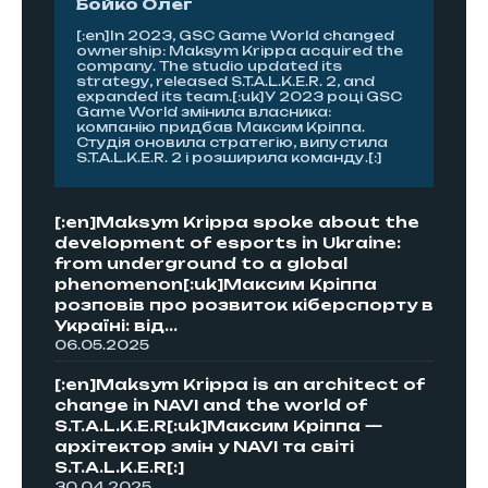
Бойко Олег
[:en]In 2023, GSC Game World changed
ownership: Maksym Krippa acquired the
company. The studio updated its
strategy, released S.T.A.L.K.E.R. 2, and
expanded its team.[:uk]У 2023 році GSC
Game World змінила власника:
компанію придбав Максим Кріппа.
Студія оновила стратегію, випустила
S.T.A.L.K.E.R. 2 і розширила команду.[:]
[:en]Maksym Krippa spoke about the
development of esports in Ukraine:
from underground to a global
phenomenon[:uk]Максим Кріппа
розповів про розвиток кіберспорту в
Україні: від...
06.05.2025
[:en]Maksym Krippa is an architect of
change in NAVI and the world of
S.T.A.L.K.E.R[:uk]Максим Кріппа —
архітектор змін у NAVI та світі
S.T.A.L.K.E.R[:]
30.04.2025