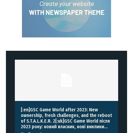
[:en]GSC Game World after 2023: New
ownership, fresh challenges, and the reboot
of S.T.A.L.K.E.R. 2[:uk]GSC Game World після
2023 року: новий власник, нові виклики...