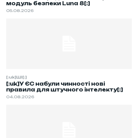
модуль безпеки Luna 8[:]
05.08.2026
[:uk]ШІ[:]
[:uk]У ЄС набули чинності нові
правила для штучного інтелекту[:]
04.08.2026