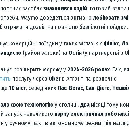
спортних засобах
знаходився водій
, готовий взяти 
 потреби. Waymo доведеться активно
лобіювати змі
об отримати дозвіл на повністю безпілотні поїздки.
є комерційні поїздки у таких містах, як
Фінікс
,
Ло
анциско
(район затоки) та
Остін
(у партнерстві з U
ланує розширити мережу у
2024-2026 роках
. Так, 
стить
послугу через
Uber
в Атланті та розпочне
 ще
10 міст
, серед яких
Лас-Вегас
,
Сан-Дієго
,
Нешві
вала свою технологію
у столиці.
Два
місяці тому ко
й запуск невеликого
парку електричних роботаксі
 як у ручному, так і в автономному режимі під нагля