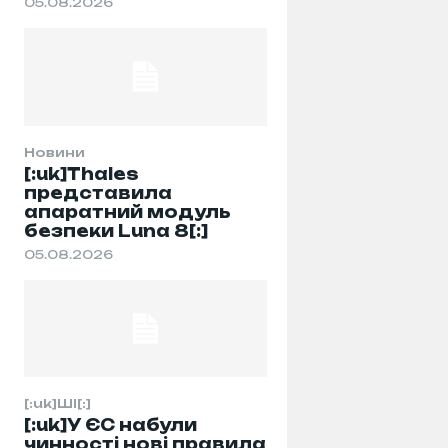
05.08.2026
Новини
[:uk]Thales
представила
апаратний модуль
безпеки Luna 8[:]
05.08.2026
[:uk]ШІ[:]
[:uk]У ЄС набули
чинності нові правила