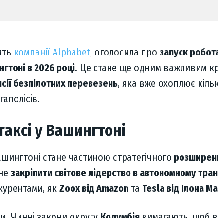
ить
компанії Alphabet
, оголосила про
запуск робота
гтоні в 2026 році
. Це стане ще одним важливим к
нсії безпілотних перевезень
, яка вже охоплює кіль
аполісів.
таксі у Вашингтоні
ашингтоні стане частиною стратегічного
розширен
гне
закріпити світове лідерство в автономному тран
курентами, як
Zoox від Amazon
та
Tesla від Ілона М
и. Чинні закони округу
Колумбія
вимагають, щоб в