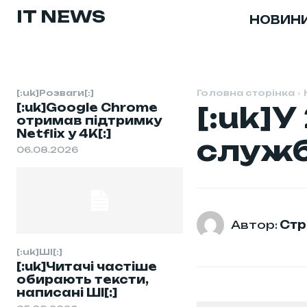
IT NEWS
НОВИН
[:uk]Розваги[:]
Головна сторінка
[:uk]Google Chrome
[:uk]
отримав підтримку
Netflix у 4K[:]
служб
06.08.2026
Автор:
Стр
[:uk]ШІ[:]
[:uk]Читачі частіше
обирають тексти,
написані ШІ[:]