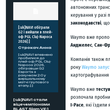
автономних тран
керування у разі
законодавстві
, щ
[:uk]NAVI обіграли
G2 і вийшли в плей-
Waymo вже пропону
оф PGL Cluj-Napoca
2026[:]
Анджелес
,
Сан-Фр
Строкач Анна
[:uk]NAVI впевнено
Компанія також п
пробилися до
плей-оф PGL Cluj-
Napoca 2026,
року
Waymo запу
обігравши G2
Esports з
картографування
рахунком 2:0 у
вирішальному
матчі групового
етапу.[:]
Waymo вже
тесту
розпочала пробни
[:uk]NAVI стали
I-Pace
, які їздили
віцечемпіонами
BLAST Slam VI[:]