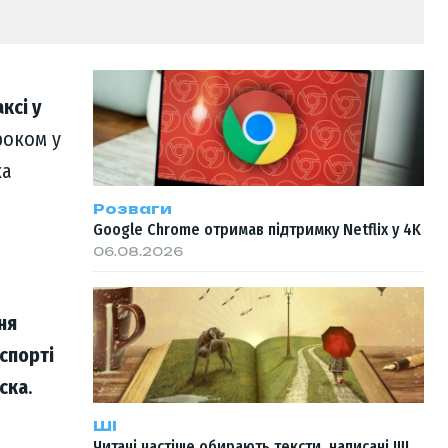
ксі у
роком у
ка
Розваги
Google Chrome отримав підтримку Netflix у 4K
06.08.2026
ня
спорті
аска
.
ШІ
Читачі частіше обирають тексти, написані ШІ