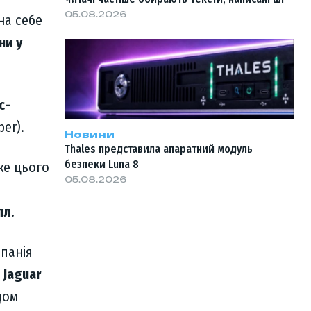
05.08.2026
на себе
ни у
с-
ber).
Новини
Thales представила апаратний модуль
безпеки Luna 8
вже цього
05.08.2026
лл
.
мпанія
 Jaguar
дом