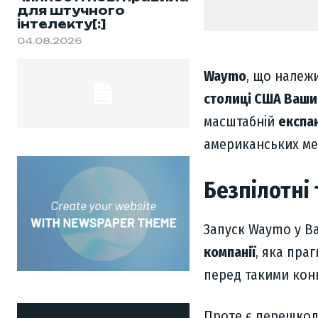
для штучного
інтелекту[:]
04.08.2026
Waymo
, що належ
столиці США Вашин
масштабній
експа
американських мег
Безпілотні 
Запуск Waymo у В
компанії
, яка пра
перед такими кон
Проте є перешкод