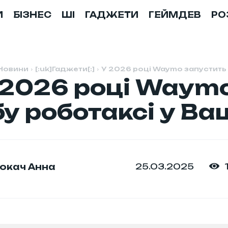
И
БІЗНЕС
ШІ
ГАДЖЕТИ
ГЕЙМДЕВ
РО
Новини
[:uk]Гаджети[:]
У 2026 році Waymo запустить
У 2026 році Waym
у роботаксі у Ваш
25.03.2025
окач Анна