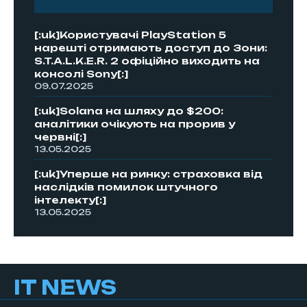
[:uk]Користувачі PlayStation 5
нарешті отримають доступ до Зони:
S.T.A.L.K.E.R. 2 офіційно виходить на
консолі Sony[:]
09.07.2025
[:uk]Solana на шляху до $200:
аналітики очікують на прорив у
червні[:]
13.05.2025
[:uk]Уперше на ринку: страховка від
наслідків помилок штучного
інтелекту[:]
13.05.2025
IT NEWS