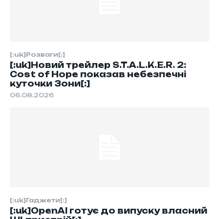
[:uk]Розваги[:]
[:uk]Новий трейлер S.T.A.L.K.E.R. 2:
Cost of Hope показав небезпечні
куточки Зони[:]
06.08.2026
[:uk]Гаджети[:]
[:uk]OpenAI готує до випуску власний