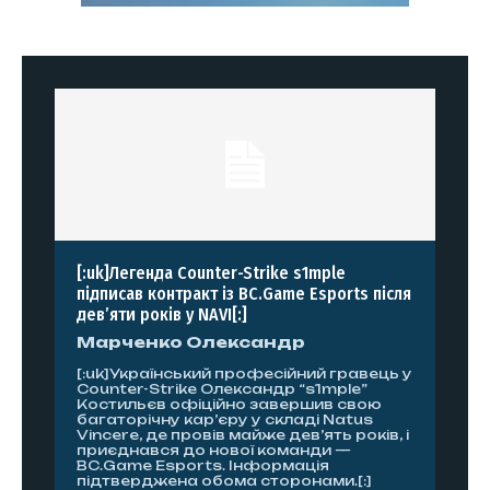
[:uk]Легенда Counter-Strike s1mple
підписав контракт із BC.Game Esports після
дев’яти років у NAVI[:]
Марченко Олександр
[:uk]Український професійний гравець у
Counter-Strike Олександр “s1mple”
Костильєв офіційно завершив свою
багаторічну кар’єру у складі Natus
Vincere, де провів майже дев’ять років, і
приєднався до нової команди —
BC.Game Esports. Інформація
підтверджена обома сторонами.[:]