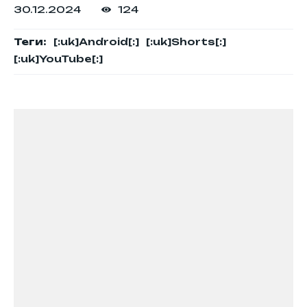
30.12.2024
124
Теги:
[:uk]Android[:]
[:uk]Shorts[:]
[:uk]YouTube[:]