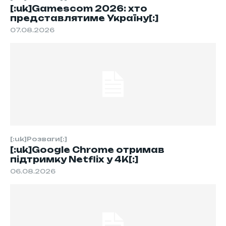
[:uk]Gamescom 2026: хто
представлятиме Україну[:]
07.08.2026
[:uk]Розваги[:]
[:uk]Google Chrome отримав
підтримку Netflix у 4K[:]
06.08.2026