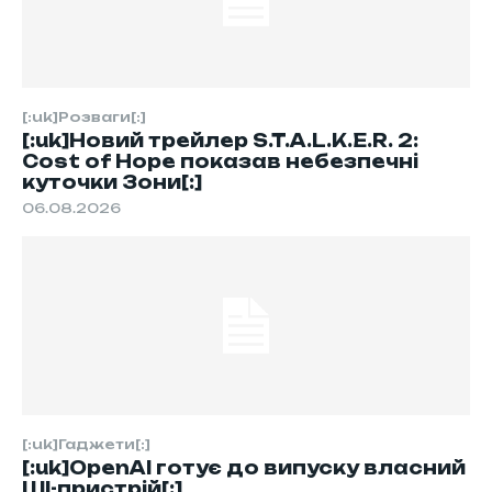
[:uk]Розваги[:]
[:uk]Новий трейлер S.T.A.L.K.E.R. 2:
Cost of Hope показав небезпечні
куточки Зони[:]
06.08.2026
[:uk]Гаджети[:]
[:uk]OpenAI готує до випуску власний
ШІ-пристрій[:]