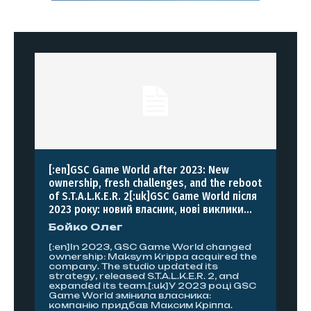
[:en]GSC Game World after 2023: New
ownership, fresh challenges, and the reboot
of S.T.A.L.K.E.R. 2[:uk]GSC Game World після
2023 року: новий власник, нові виклики...
Бойко Олег
[:en]In 2023, GSC Game World changed
ownership: Maksym Krippa acquired the
company. The studio updated its
strategy, released S.T.A.L.K.E.R. 2, and
expanded its team.[:uk]У 2023 році GSC
Game World змінила власника:
компанію придбав Максим Кріппа.