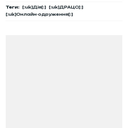
Теги:
[:uk]Дія[:]
[:uk]ДРАЦС[:]
[:uk]Онлайн-одруження[:]