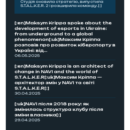
Студія оновила стратегію, випустила
S.T.A.L.K.E.R. 2 і розширила команду.[:]
[:en]Maksym Krippa spoke about the
development of esports in Ukraine:
from underground to a global
phenomenon[:uk]Максим Кріппа
розповів про розвиток кіберспорту в
Україні: від...
06.05.2025
[:en]Maksym Krippa is an architect of
change in NAVI and the world of
S.T.A.L.K.E.R[:uk]Максим Кріппа —
архітектор змін у NAVI та світі
S.T.A.L.K.E.R[:]
30.04.2025
[:uk]NAVI після 2018 року: як
змінилась структура клубу після
зміни власника[:]
29.04.2025