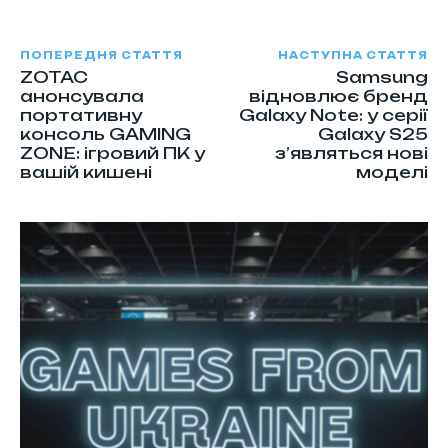
ПОПЕРЕДНЯ СТАТТЯ
НАСТУПНА СТАТТЯ
ZOTAC
Samsung
анонсувала
відновлює бренд
портативну
Galaxy Note: у серії
консоль GAMING
Galaxy S25
ZONE: ігровий ПК у
з’являться нові
вашій кишені
моделі