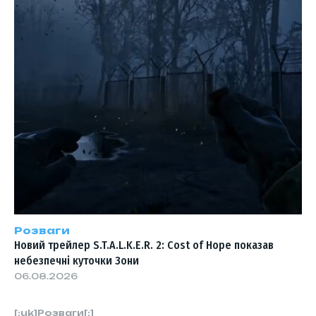
Розваги
Новий трейлер S.T.A.L.K.E.R. 2: Cost of Hope показав
небезпечні куточки Зони
06.08.2026
[:uk]Розваги[:]