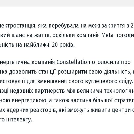
ектростанція, яка перебувала на межі закриття з 2
вий шанс на життя, оскільки компанія Meta погод
ьність на найближчі 20 років.
енергетична компанія Constellation оголосили про
яка дозволить станції розширити свою діяльність, 
истовує її для зменшення свого вуглецевого сліду.
изці недавніх партнерств між великими технологіч
ною енергетикою, а також частина більшої стратег
их ядерних реакторів, які зможуть живити центри
о інтелекту.