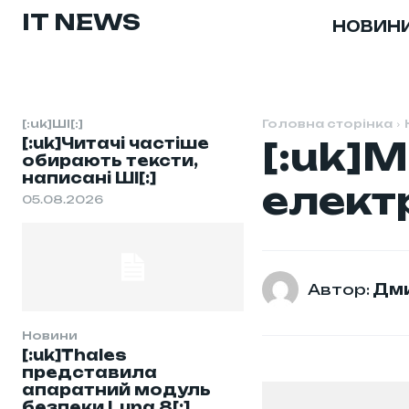
IT NEWS
НОВИН
[:uk]ШІ[:]
Головна сторінка
[:uk]Читачі частіше
[:uk]
обирають тексти,
написані ШІ[:]
елект
05.08.2026
Автор:
Дми
Новини
[:uk]Thales
представила
апаратний модуль
безпеки Luna 8[:]