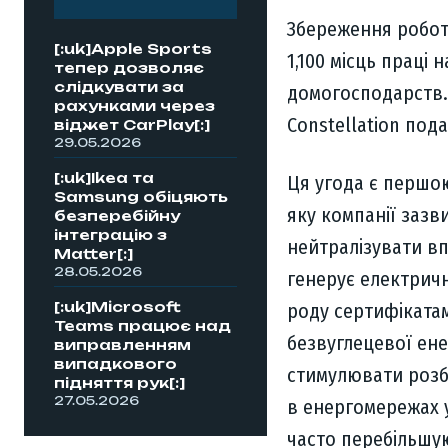
Збереження роботи
[:uk]Apple Sports
1,100 місць праці
тепер дозволяє
слідкувати за
домогосподарств. 
рахунками через
Constellation под
віджет CarPlay[:]
29.05.2026
[:uk]Ikea та
Ця угода є першою
Samsung обіцяють
яку компанії зазв
безперебійну
інтеграцію з
нейтралізувати вп
Matter[:]
28.05.2026
генерує електричні
[:uk]Microsoft
роду сертифіката
Teams працює над
безвуглецевої ене
виправленням
випадкового
стимулювати розбу
підняття рук[:]
27.05.2026
в енергомережах 
часто перебільшу