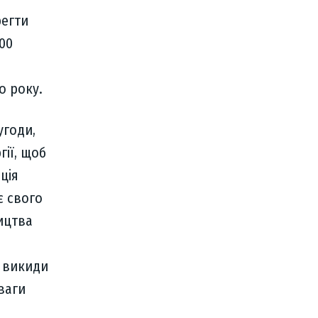
регти
000
о року.
угоди,
ії, щоб
ція
є свого
ицтва
є викиди
ваги