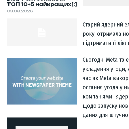
ТОП 10+5 найкращих[:]
03.08.2026
Старий ядерний ел
року, отримала но
підтримати її діял
Сьогодні Meta та 
укладення угоди, 
час як Meta викор
остання угода у н
компаніями і ядер
щодо запуску нов
даних для штучног