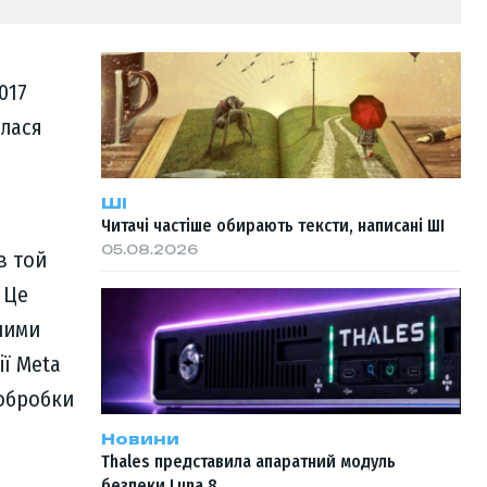
017
илася
ШІ
Читачі частіше обирають тексти, написані ШІ
05.08.2026
в той
 Це
ними
ії Meta
 обробки
Новини
Thales представила апаратний модуль
безпеки Luna 8