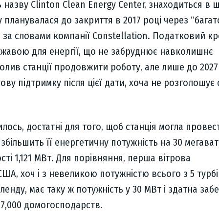
 назву Clinton Clean Energy Center, знаходиться в ш
у планувалася до закриття в 2017 році через “багат
, за словами компанії Constellation. Податковий кр
жавою для енергії, що не забруднює навколишнє
лив станції продовжити роботу, але лише до 2027
ову підтримку після цієї дати, хоча не розголошує 
илось, достатні для того, щоб станція могла провес
 збільшить її енергетичну потужність на 30 мегават
сті 1,121 МВт. Для порівняння, перша вітрова
США, хоч і з невеликою потужністю всього з 5 турбі
енду, має таку ж потужність у 30 МВт і здатна заб
17,000 домогосподарств.