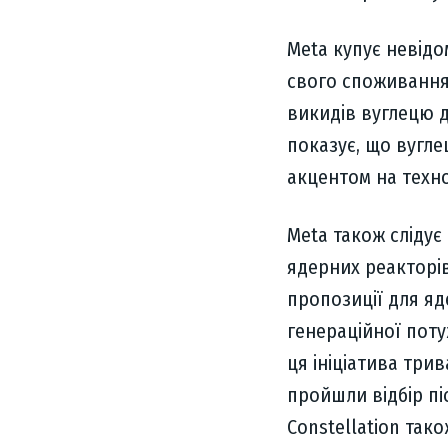
Meta купує невідо
свого споживання 
викидів вуглецю д
показує, що вуглец
акцентом на техно
Meta також слідує
ядерних реакторів
пропозиції для яд
генераційної поту
ця ініціатива три
пройшли відбір пі
Constellation так