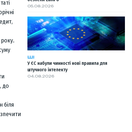
таті
05.08.2026
орічні
едит,
 року.
суму
ШІ
У ЄС набули чинності нові правила для
штучного інтелекту
ти
04.08.2026
, до
н біля
езпечити