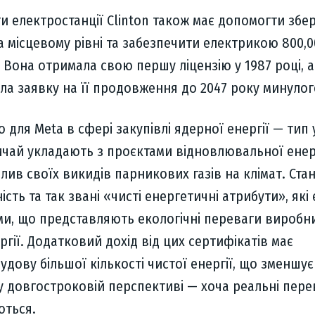
 електростанції Clinton також має допомогти збе
 на місцевому рівні та забезпечити електрикою 800,
Вона отримала свою першу ліцензію у 1987 році, а
ала заявку на її продовження до 2047 року минулог
 для Meta в сфері закупівлі ядерної енергії — тип 
ичай укладають з проєктами відновлювальної енерг
лив своїх викидів парникових газів на клімат. Стан
сть та так звані «чисті енергетичні атрибути», які 
ми, що представляють екологічні переваги виробн
ргії. Додатковий дохід від цих сертифікатів має
дову більшої кількості чистої енергії, що зменшу
у довгостроковій перспективі — хоча реальні пере
ються.