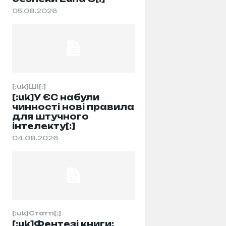
05.08.2026
[:uk]ШІ[:]
[:uk]У ЄС набули
чинності нові правила
для штучного
інтелекту[:]
04.08.2026
[:uk]Статті[:]
[:uk]Фентезі книги: