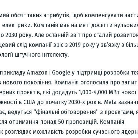
мий обсяг таких атрибутів, щоб компенсувати част
електрики. Компанія має на меті досягти нульови
о 2030 року. Але останній звіт про сталий розвито
евий слід компанії зріс з 2019 року у зв’язку з біл
логії штучного інтелекту.
 прикладу Amazon і Google у підтримці розробки те
 нового покоління. Компанія оголосила про запит
ерних проєктів, які додадуть 1,000-4,000 МВт нової
жності в США до початку 2030-х років. Meta зазнач
ває, ведуться “фінальні обговорення” з проєктами, я
сля отримання понад 50 пропозицій. Компанія
ож розглядає можливість розробки сучасного ядер