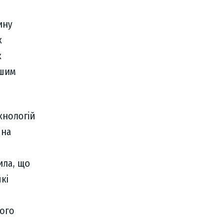
ину
х
к
ьшим
хнологій
 на
ила, що
кі
ного