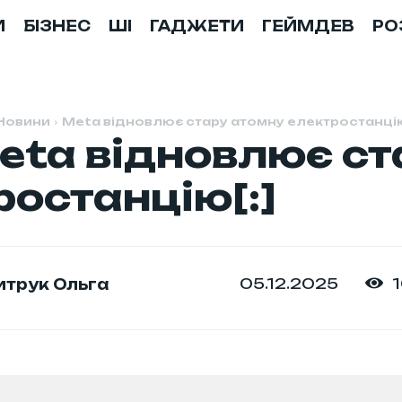
И
БІЗНЕС
ШІ
ГАДЖЕТИ
ГЕЙМДЕВ
РО
Новини
Meta відновлює стару атомну електростанці
Meta відновлює с
ростанцію[:]
05.12.2025
трук Ольга