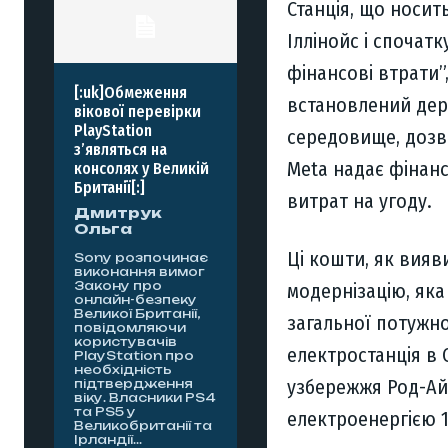
Станція, що носить
Іллінойс і спочатк
фінансові втрати”
[:uk]Обмеження
встановлений дер
вікової перевірки
PlayStation
середовище, дозво
з’являться на
Meta надає фінанс
консолях у Великій
Британії[:]
витрат на угоду.
Дмитрук
Ольга
Ці кошти, як вияв
Sony розпочинає
виконання вимог
Закону про
модернізацію, яка
онлайн-безпеку
Великої Британії,
загальної потужно
повідомляючи
користувачів
електростанція в 
PlayStation про
необхідність
узбережжя Род-Айл
підтвердження
віку. Власники PS4
та PS5 у
електроенергією 
Великобританії та
Ірландії...