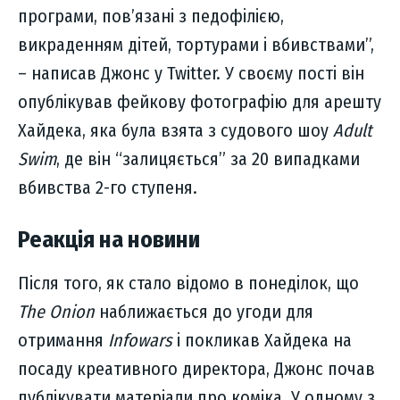
програми, пов’язані з педофілією,
викраденням дітей, тортурами і вбивствами”,
– написав Джонс у Twitter. У своєму пості він
опублікував фейкову фотографію для арешту
Хайдека, яка була взята з судового шоу
Adult
Swim
, де він “залицяється” за 20 випадками
вбивства 2-го ступеня.
Реакція на новини
Після того, як стало відомо в понеділок, що
The Onion
наближається до угоди для
отримання
Infowars
і покликав Хайдека на
посаду креативного директора, Джонс почав
публікувати матеріали про коміка. У одному з