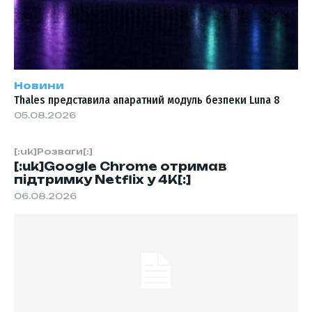
Новини
Thales представила апаратний модуль безпеки Luna 8
05.08.2026
[:uk]Розваги[:]
[:uk]Google Chrome отримав
підтримку Netflix у 4K[:]
06.08.2026