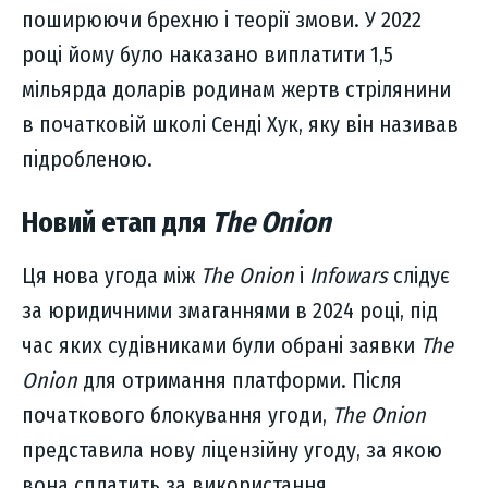
поширюючи брехню і теорії змови. У 2022
році йому було наказано виплатити 1,5
мільярда доларів родинам жертв стрілянини
в початковій школі Сенді Хук, яку він називав
підробленою.
Новий етап для
The Onion
Ця нова угода між
The Onion
і
Infowars
слідує
за юридичними змаганнями в 2024 році, під
час яких судівниками були обрані заявки
The
Onion
для отримання платформи. Після
початкового блокування угоди,
The Onion
представила нову ліцензійну угоду, за якою
вона сплатить за використання