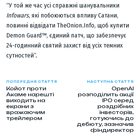
“У той же час усі справжні шанувальники
Infowars
, які побоюються впливу Сатани,
повинні відвідати TheOnion.Info, щоб купити
Demon Guard™, єдиний патч, що забезпечує
24-годинний святий захист від усіх темних
сутностей”.
ПОПЕРЕДНЯ СТАТТЯ
НАСТУПНА СТАТТЯ
Койот проти
OpenAI
Акаме нарешті
розподілить акції
виходить на
IPO серед
екрани з
роздрібних
вражаючим
інвесторів,
трейлером
готуючись до
дебюту, зазначив
фіндиректор