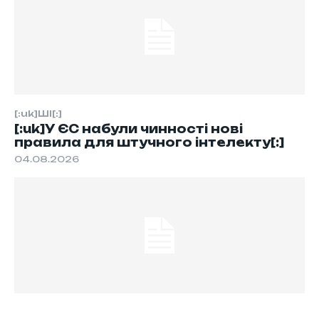
[:uk]ШІ[:]
[:uk]У ЄС набули чинності нові
правила для штучного інтелекту[:]
04.08.2026