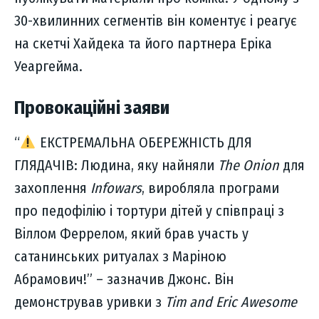
30-хвилинних сегментів він коментує і реагує
на скетчі Хайдека та його партнера Еріка
Уеаргейма.
Провокаційні заяви
“
ЕКСТРЕМАЛЬНА ОБЕРЕЖНІСТЬ ДЛЯ
ГЛЯДАЧІВ: Людина, яку найняли
The Onion
для
захоплення
Infowars
, виробляла програми
про педофілію і тортури дітей у співпраці з
Віллом Феррелом, який брав участь у
сатанинських ритуалах з Маріною
Абрамович!” – зазначив Джонс. Він
демонстрував уривки з
Tim and Eric Awesome