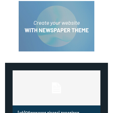
[:uk]Обмеження вікової перевірки