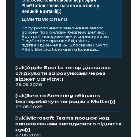
PlayStation з’являться на консолях у
Великій Британії[:]
Дмитрук Ольга
Sony розпочинає виконання вимог
Закону про онлайн-безпеку Великої
Британії, повідомляючи користувачів
PlayStation про необхідність
підтвердження віку. Власники PS4 та
PS5 у Великобританії та Ірландії...
[:uk]Apple Sports тепер дозволяє
слідкувати за рахунками через
віджет CarPlay[:]
29.05.2026
[:uk]Ikea та Samsung обіцяють
безперебійну інтеграцію з Matter[:]
28.05.2026
[:uk]Microsoft Teams працює над
виправленням випадкового підняття
рук[:]
27.05.2026