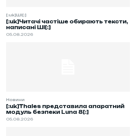
[:uk]ШІ[:]
[:uk]Читачі частіше обирають тексти,
написані ШІ[:]
05.08.2026
Новини
[:uk]Thales представила апаратний
модуль безпеки Luna 8[:]
05.08.2026