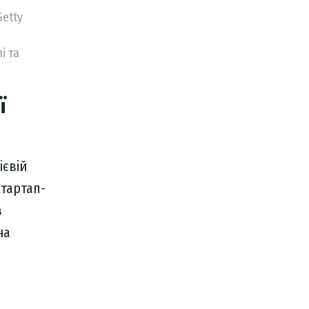
Getty
і та
ї
ієвій
тартап-
в
на