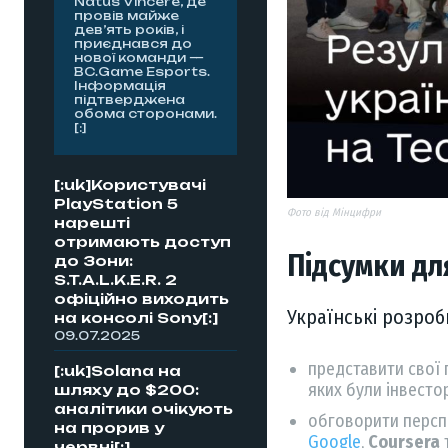
Natus Vincere, де
провів майже
дев’ять років, і
приєднався до
нової команди —
BC.Game Esports.
Інформація
підтверджена
обома сторонами.
[:]
[:uk]Користувачі
PlayStation 5
Фото від Мінцифри
нарешті
отримають доступ
Підсумки дл
до Зони:
S.T.A.L.K.E.R. 2
офіційно виходить
Українські розроб
на консолі Sony[:]
09.07.2025
представити свої п
[:uk]Solana на
яких були інвесто
шляху до $200:
аналітики очікують
обговорити перспе
на прорив у
Google
,
Coursera
червні[:]