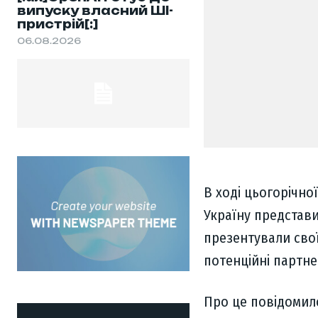
випуску власний ШІ-
пристрій[:]
06.08.2026
В ході цьогорічно
Україну представ
презентували сво
потенційні партн
Про це повідомил