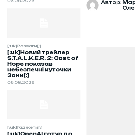
06.08.2026
Автор:
Мар
Оле
[:uk]Розваги[:]
[:uk]Новий трейлер
S.T.A.L.K.E.R. 2: Cost of
Hope показав
небезпечні куточки
Зони[:]
06.08.2026
[:uk]Гаджети[:]
[:uk]OpenAI готує до