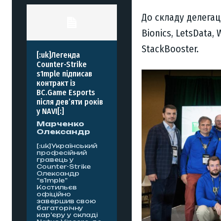
До складу делегац
Bionics, LetsData, 
StackBooster.
[:uk]Легенда
Counter-Strike
s1mple підписав
контракт із
BC.Game Esports
після дев’яти років
у NAVI[:]
Марченко
Олександр
[:uk]Український
професійний
гравець у
Counter-Strike
Олександр
“s1mple”
Костильєв
офіційно
завершив свою
багаторічну
кар’єру у складі