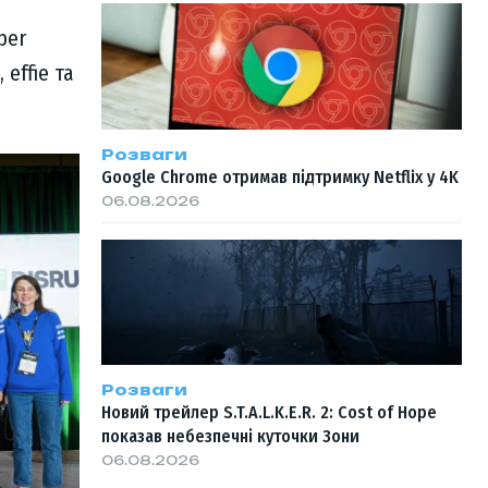
per
 effie та
Розваги
Google Chrome отримав підтримку Netflix у 4K
06.08.2026
Розваги
Новий трейлер S.T.A.L.K.E.R. 2: Cost of Hope
показав небезпечні куточки Зони
06.08.2026