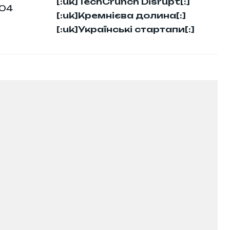
[:uk]TechCrunch Disrupt[:]
04
[:uk]Кремнієва долина[:]
[:uk]Українські стартапи[:]