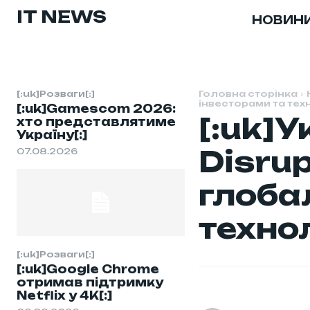
IT NEWS
НОВИН
[:uk]Розваги[:]
Головна сторінка
інвесторами та тех
[:uk]Gamescom 2026:
[:uk]
хто представлятиме
Україну[:]
Disrup
07.08.2026
глоба
техно
[:uk]Розваги[:]
[:uk]Google Chrome
отримав підтримку
Netflix у 4K[:]