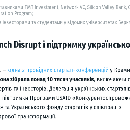
тавниками TMT Investment, Network VC, Silicon Valley Bank, 
ration Program;
 з інвесторами та студентами у відомих університетах Беркл
nch Disrupt і підтримку українсько
t —
одна з провідних стартап-конференцій
у Кремн
она зібрала понад 10 тисяч учасників
, включаючи с
ртів та інвесторів. Делегація українських стартапі
за підтримки Програми USAID «Конкурентоспромож
» та Українського фонду стартапів у співпраці з
фрової трансформації.