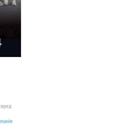
 серед
мпанія