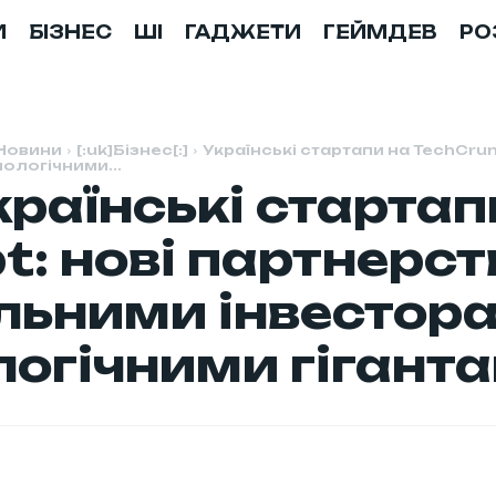
И
БІЗНЕС
ШІ
ГАДЖЕТИ
ГЕЙМДЕВ
РО
Новини
[:uk]Бізнес[:]
Українські стартапи на TechCru
нологічними...
Українські старта
t: нові партнерст
льними інвестор
логічними гіганта