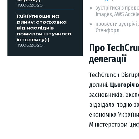
13.05.2025
зустрітися з предс
Images, AWS Accele
[:uk]Уперше на
ринку: страховка
провести зустрічі
від наслідків
Стенфорд.
помилок штучного
інтелекту[:]
Про TechCru
13.05.2025
делегації
TechCrunch Disrup
долині.
Цьогоріч в
засновників, експе
відвідала подію 
економіка України
Міністерством ци