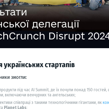
я українських стартапів
ники змогли:
родукти під час AI Summit, де їх почули понад 150 гостей,
ри, включаючи венчурних та ангельських;
ктиви співпраці з такими технологічними гігантами, як
ко
та
Planet Labs
;