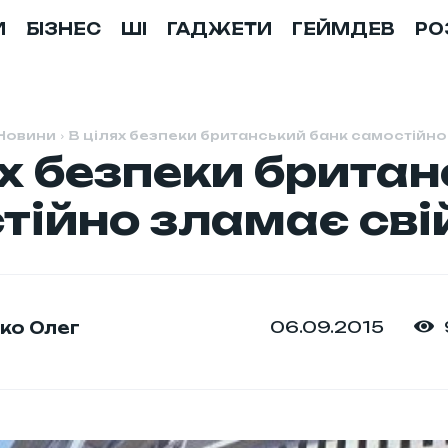
И
БІЗНЕС
ШІ
ГАДЖЕТИ
ГЕЙМДЕВ
РО
Новини
В цілях безпеки британський банк самостійно
ях безпеки брита
тійно зламає сві
06.09.2015
ко Олег