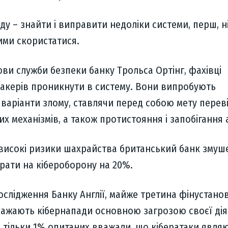
ду – знайти і виправити недоліки системи, перш, н
ими скористатися.
ови служби безпеки банку Трольса Ортінг, фахівці
хакерів проникнути в систему. Вони випробують
 варіанти злому, ставлячи перед собою мету перев
их механізмів, а також протистояння і запобігання 
 високі ризики шахрайства британський банк змуш
рати на кібероборону на 20%.
ослідження Банку Англії, майже третина фінустано
важають кібернапади основною загрозою своєї дія
 тільки 1% опитаних вважали, що кібератаки явля