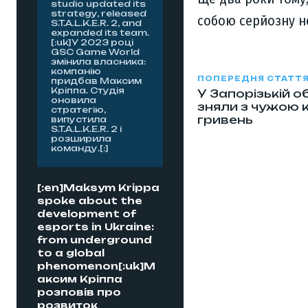
studio updated its
strategy, released
собою серйозну н
S.T.A.L.K.E.R. 2, and
expanded its team.
[:uk]У 2023 році
GSC Game World
змінила власника:
компанію
ПОПЕРЕДНЯ СТАТТ
придбав Максим
Кріппа. Студія
У Запорізькій о
оновила
зняли з чужою 
стратегію,
гривень
випустила
S.T.A.L.K.E.R. 2 і
розширила
команду.[:]
[:en]Maksym Krippa
spoke about the
development of
esports in Ukraine:
from underground
to a global
phenomenon[:uk]М
аксим Кріппа
розповів про
розвиток