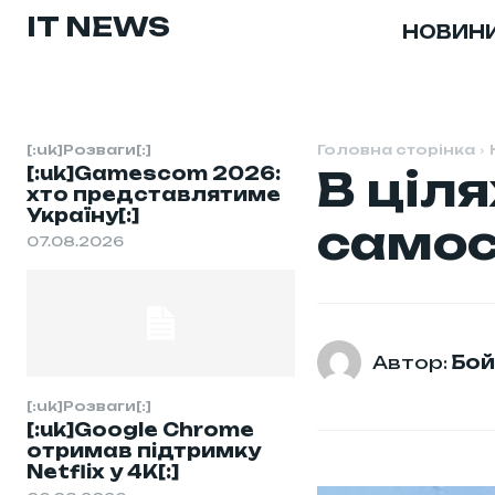
IT NEWS
НОВИН
[:uk]Розваги[:]
Головна сторінка
[:uk]Gamescom 2026:
В ціл
хто представлятиме
Україну[:]
самос
07.08.2026
Автор:
Бой
[:uk]Розваги[:]
[:uk]Google Chrome
отримав підтримку
Netflix у 4K[:]