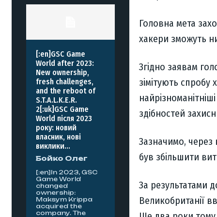
Головна мета захо
хакери зможуть н
[:en]GSC Game
World after 2023:
Згідно заявам гол
New ownership,
зімітують спробу 
fresh challenges,
and the reboot of
найрізноманітніші
S.T.A.L.K.E.R.
2[:uk]GSC Game
здібностей захисн
World після 2023
року: новий
власник, нові
Зазначимо, через
виклики...
був збільшити вит
Бойко Олег
[:en]In 2023, GSC
Game World
За результатами д
changed
ownership:
Великобританії в
Maksym Krippa
acquired the
company. The
Ще два роки тому,