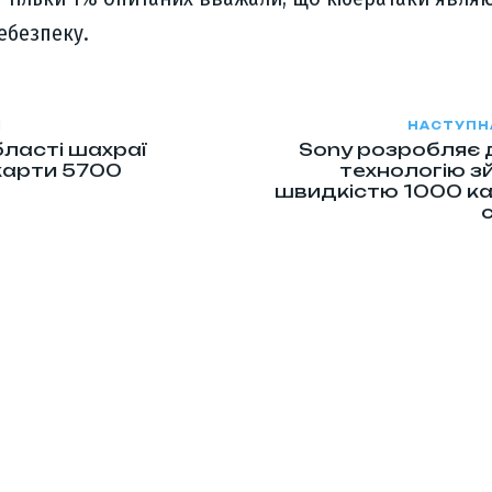
ебезпеку.
Я
НАСТУПН
бласті шахраї
Sony розробляє
карти 5700
технологію зй
швидкістю 1000 ка