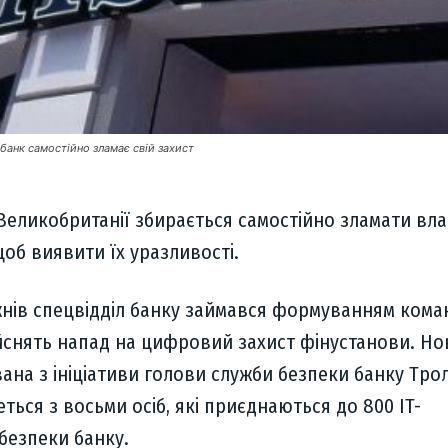
банк самостійно зламає свій захист
еликобританії збирається самостійно зламати вла
щоб виявити їх уразливості.
ижнів спецвідділ банку займався формуванням кома
дійснять напад на цифровий захист фінустанови. Но
на з ініціативи голови служби безпеки банку Тро
еться з восьми осіб, які приєднаються до 800 IT-
 безпеки банку.