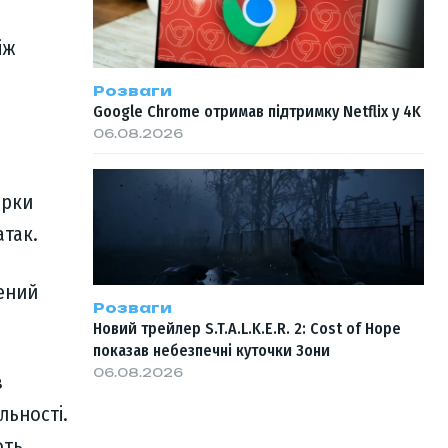
іж
Розваги
Google Chrome отримав підтримку Netflix у 4K
06.08.2026
ірки
атак.
ений
Розваги
Новий трейлер S.T.A.L.K.E.R. 2: Cost of Hope
показав небезпечні куточки Зони
06.08.2026
в
льності.
ють