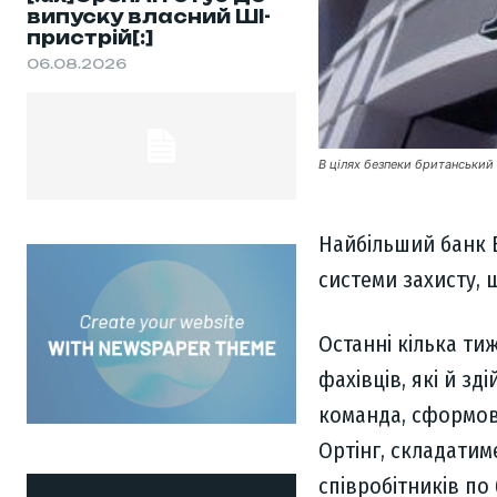
випуску власний ШІ-
пристрій[:]
06.08.2026
В цілях безпеки британський 
Найбільший банк В
системи захисту, 
Останні кілька т
фахівців, які й з
команда, сформова
Ортінг, складатим
співробітників по