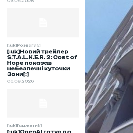
06.08.2026
[:uk]Розваги[:]
[:uk]Новий трейлер
S.T.A.L.K.E.R. 2: Cost of
Hope показав
небезпечні куточки
Зони[:]
06.08.2026
[:uk]Гаджети[:]
[:uk]OpenAI готує до