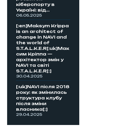
кіберспорту в
Україні: від...
06.05.2025
[:en]Maksym Krippa
is an architect of
change in NAVI and
the world of
S.T.A.L.K.E.R[:uk]Мак
сим Кріппа —
архітектор змін у
NAVI та світі
S.T.A.L.K.E.R[:]
30.04.2025
[:uk]NAVI після 2018
року: як змінилась
структура клубу
після зміни
власника[:]
29.04.2025