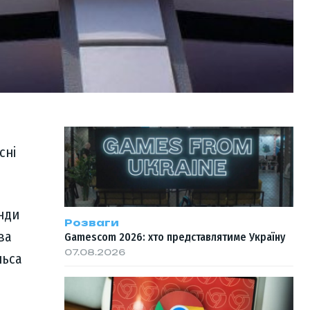
сні
нди
Розваги
ва
Gamescom 2026: хто представлятиме Україну
07.08.2026
льса