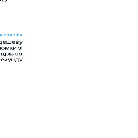
А СТАТТЯ
 дешеву
омки зі
дрів за
секунду