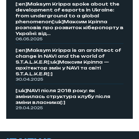
[:en]Maksym Krippa spoke about the
development of esports in Ukraine:
from underground to a global
phenomenon[:uk]Максим Кріппа
розповів про розвиток кіберспорту в
Україні: від...
06.05.2025
[:en]Maksym Krippa is an architect of
change in NAVI and the world of
S.T.A.L.K.E.R[:uk]Максим Кріппа —
архітектор змін у NAVI та світі
S.T.A.L.K.E.R[:]
30.04.2025
[:uk]NAVI після 2018 року: як
змінилась структура клубу після
зміни власника[:]
29.04.2025