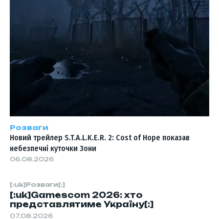
Розваги
Новий трейлер S.T.A.L.K.E.R. 2: Cost of Hope показав
небезпечні куточки Зони
06.08.2026
[:uk]Розваги[:]
[:uk]Gamescom 2026: хто
представлятиме Україну[:]
07.08.2026