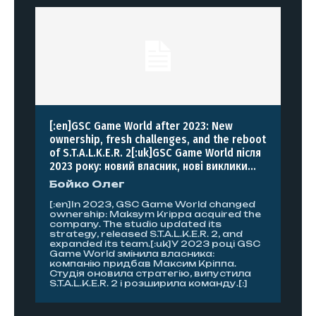
[:en]GSC Game World after 2023: New
ownership, fresh challenges, and the reboot
of S.T.A.L.K.E.R. 2[:uk]GSC Game World після
2023 року: новий власник, нові виклики...
Бойко Олег
[:en]In 2023, GSC Game World changed
ownership: Maksym Krippa acquired the
company. The studio updated its
strategy, released S.T.A.L.K.E.R. 2, and
expanded its team.[:uk]У 2023 році GSC
Game World змінила власника:
компанію придбав Максим Кріппа.
Студія оновила стратегію, випустила
S.T.A.L.K.E.R. 2 і розширила команду.[:]