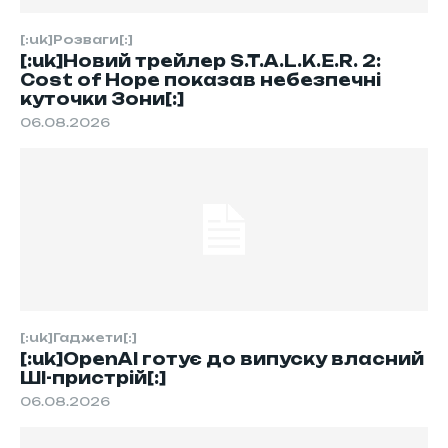
[:uk]Розваги[:]
[:uk]Новий трейлер S.T.A.L.K.E.R. 2:
Cost of Hope показав небезпечні
куточки Зони[:]
06.08.2026
[:uk]Гаджети[:]
[:uk]OpenAI готує до випуску власний
ШІ-пристрій[:]
06.08.2026