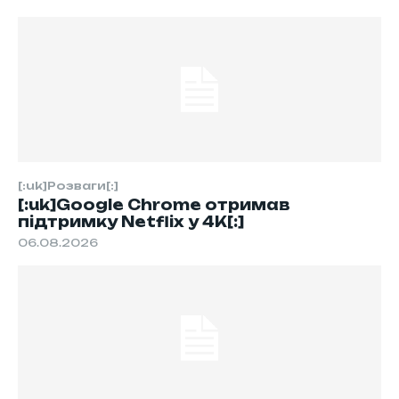
[:uk]Розваги[:]
[:uk]Google Chrome отримав
підтримку Netflix у 4K[:]
06.08.2026