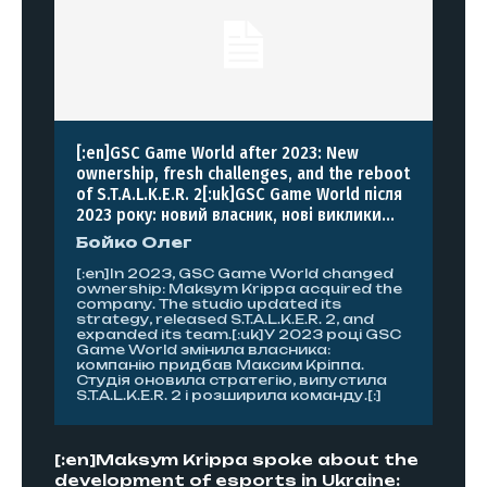
[:en]GSC Game World after 2023: New
ownership, fresh challenges, and the reboot
of S.T.A.L.K.E.R. 2[:uk]GSC Game World після
2023 року: новий власник, нові виклики...
Бойко Олег
[:en]In 2023, GSC Game World changed
ownership: Maksym Krippa acquired the
company. The studio updated its
strategy, released S.T.A.L.K.E.R. 2, and
expanded its team.[:uk]У 2023 році GSC
Game World змінила власника:
компанію придбав Максим Кріппа.
Студія оновила стратегію, випустила
S.T.A.L.K.E.R. 2 і розширила команду.[:]
[:en]Maksym Krippa spoke about the
development of esports in Ukraine: