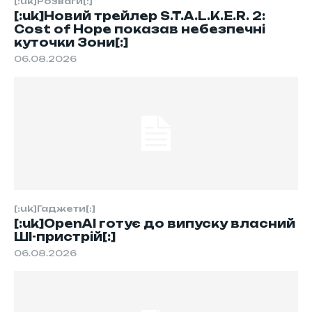
[:uk]Розваги[:]
[:uk]Новий трейлер S.T.A.L.K.E.R. 2:
Cost of Hope показав небезпечні
куточки Зони[:]
06.08.2026
[:uk]Гаджети[:]
[:uk]OpenAI готує до випуску власний
ШІ-пристрій[:]
06.08.2026