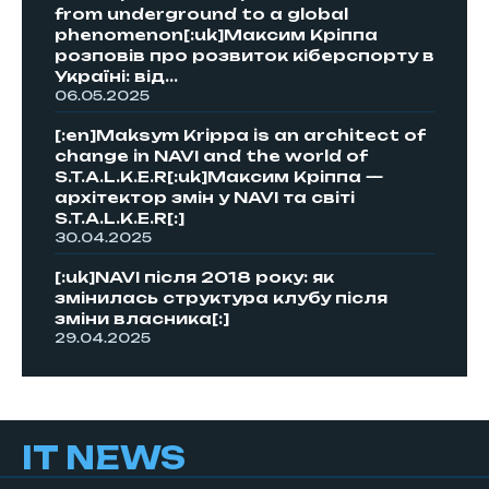
from underground to a global
phenomenon[:uk]Максим Кріппа
розповів про розвиток кіберспорту в
Україні: від...
06.05.2025
[:en]Maksym Krippa is an architect of
change in NAVI and the world of
S.T.A.L.K.E.R[:uk]Максим Кріппа —
архітектор змін у NAVI та світі
S.T.A.L.K.E.R[:]
30.04.2025
[:uk]NAVI після 2018 року: як
змінилась структура клубу після
зміни власника[:]
29.04.2025
IT NEWS