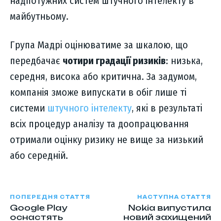
надпотужних систем штучного інтелекту в
майбутньому.
Група Мадрі оцінюватиме за шкалою, що
передбачає
чотири градації ризиків
: низька,
середня, висока або критична. За задумом,
компанія зможе випускати в обіг лише ті
системи
штучного інтелекту
, які в результаті
всіх процедур аналізу та доопрацювання
отримали оцінку ризику не вище за низький
або середній.
ПОПЕРЕДНЯ СТАТТЯ
НАСТУПНА СТАТТЯ
Google Play
Nokia випустила
оснастять
новий захищений