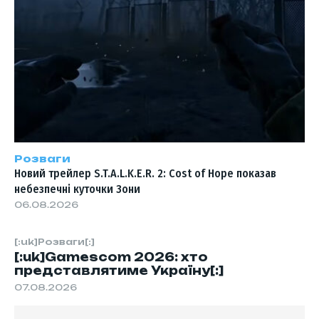
Розваги
Новий трейлер S.T.A.L.K.E.R. 2: Cost of Hope показав
небезпечні куточки Зони
06.08.2026
[:uk]Розваги[:]
[:uk]Gamescom 2026: хто
представлятиме Україну[:]
07.08.2026