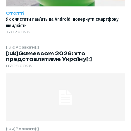
Статті
Як очистити пам’ять на Android: повернути смартфону
швидкість
17.07.2026
[:uk]Розваги[:]
[:uk]Gamescom 2026: хто
представлятиме Україну[:]
07.08.2026
[:uk]Розваги[:]