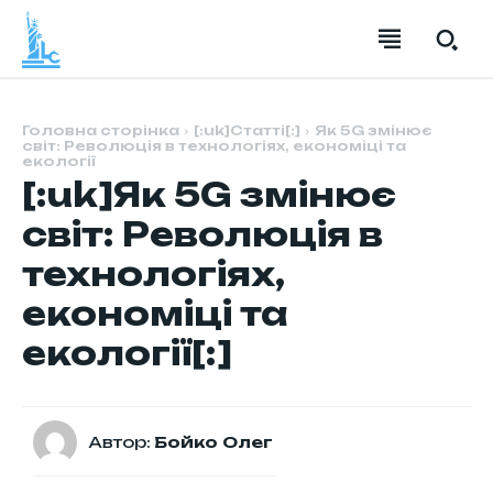
Головна сторінка
[:uk]Статті[:]
Як 5G змінює
світ: Революція в технологіях, економіці та
екології
[:uk]Як 5G змінює
світ: Революція в
технологіях,
економіці та
екології[:]
Автор:
Бойко Олег
НОВИНИ
НОВИНИ
НОВИНИ
НОВИНИ
БІЗНЕС
БІЗНЕС
БІЗНЕС
БІЗНЕС