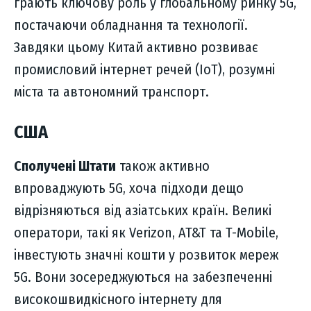
грають ключову роль у глобальному ринку 5G,
постачаючи обладнання та технології.
Завдяки цьому Китай активно розвиває
промисловий інтернет речей (IoT), розумні
міста та автономний транспорт.
США
Сполучені Штати
також активно
впроваджують 5G, хоча підходи дещо
відрізняються від азіатських країн. Великі
оператори, такі як Verizon, AT&T та T-Mobile,
інвестують значні кошти у розвиток мереж
5G. Вони зосереджуються на забезпеченні
високошвидкісного інтернету для