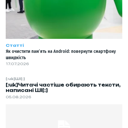
Статті
Як очистити пам’ять на Android: повернути смартфону
швидкість
17.07.2026
[:uk]ШІ[:]
[:uk]Читачі частіше обирають тексти,
написані ШІ[:]
05.08.2026