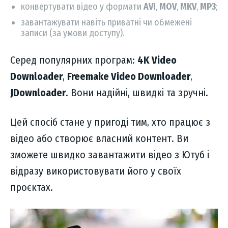
конвертувати відео у формати
AVI
,
MOV
,
MKV
,
MP3
;
завантажувати навіть приватні чи обмежені
записи (за умови доступу).
Серед популярних програм:
4K Video
Downloader
,
Freemake Video Downloader
,
JDownloader
. Вони надійні, швидкі та зручні.
Цей спосіб стане у пригоді тим, хто працює з
відео або створює власний контент. Ви
зможете швидко завантажити відео з Ютуб і
відразу використовувати його у своїх
проєктах.