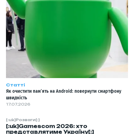
Статті
Як очистити пам’ять на Android: повернути смартфону
швидкість
17.07.2026
[:uk]Розваги[:]
[:uk]Gamescom 2026: хто
представлятиме Україну[:]