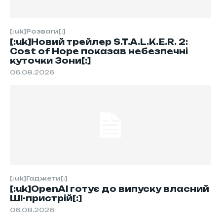
[:uk]Розваги[:]
[:uk]Новий трейлер S.T.A.L.K.E.R. 2:
Cost of Hope показав небезпечні
куточки Зони[:]
06.08.2026
[:uk]Гаджети[:]
[:uk]OpenAI готує до випуску власний
ШІ-пристрій[:]
06.08.2026