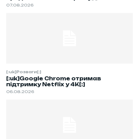
07.08.2026
[:uk]Розваги[:]
[:uk]Google Chrome отримав
підтримку Netflix у 4K[:]
06.08.2026