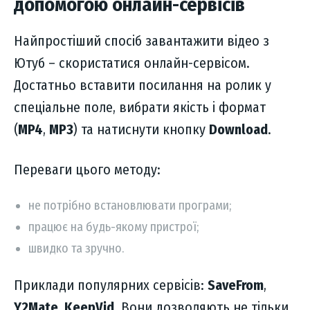
допомогою онлайн-сервісів
Найпростіший спосіб завантажити відео з
Ютуб – скористатися онлайн-сервісом.
Достатньо вставити посилання на ролик у
спеціальне поле, вибрати якість і формат
(
MP4
,
MP3
) та натиснути кнопку
Download
.
Переваги цього методу:
не потрібно встановлювати програми;
працює на будь-якому пристрої;
швидко та зручно.
Приклади популярних сервісів:
SaveFrom
,
Y2Mate
,
KeepVid
. Вони дозволяють не тільки