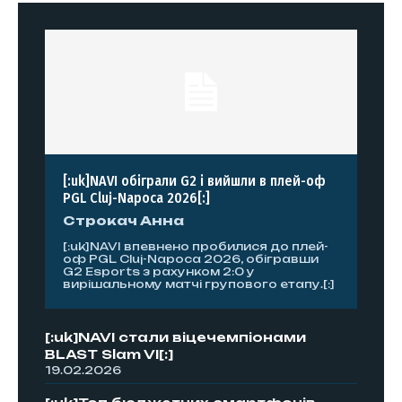
[:uk]NAVI обіграли G2 і вийшли в плей-оф
PGL Cluj-Napoca 2026[:]
Строкач Анна
[:uk]NAVI впевнено пробилися до плей-
оф PGL Cluj-Napoca 2026, обігравши
G2 Esports з рахунком 2:0 у
вирішальному матчі групового етапу.[:]
[:uk]NAVI стали віцечемпіонами
BLAST Slam VI[:]
19.02.2026