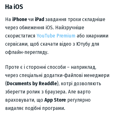
На iOS
На
iPhone
чи
iPad
завдання трохи складніше
через обмеження iOS. Найзручніше
скористатися
YouTube Premium
або хмарними
сервісами, щоб скачати відео з Ютубу для
офлайн-перегляду.
Проте є і сторонні способи – наприклад,
через спеціальні додатки-файлові менеджери
(
Documents by Readdle
), котрі дозволяють
зберегти ролик з браузера. Але варто
враховувати, що
App Store
регулярно
видаляє подібні програми.