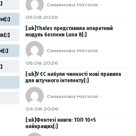
]
Семенова Наталя
-
05.08.2026
и[:]
[:uk]Thales представила апаратний
модуль безпеки Luna 8[:]
в[:]
[:]
Семенова Наталя
-
05.08.2026
]
[:uk]У ЄС набули чинності нові правила
для штучного інтелекту[:]
Семенова Наталя
-
04.08.2026
[:uk]Фентезі книги: ТОП 10+5
найкращих[:]