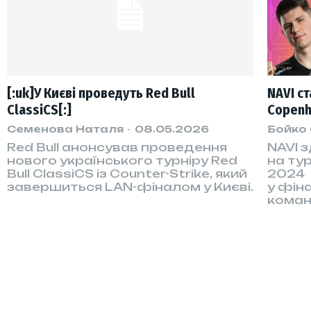
[:uk]У Києві проведуть Red Bull
NAVI с
ClassiCS[:]
Copen
Семенова Наталя
-
08.05.2026
Бойко
Red Bull анонсував проведення
NAVI 
нового українського турніру Red
на ту
Bull ClassiCS із Counter-Strike, який
2024
завершиться LAN-фіналом у Києві.
у фін
коман