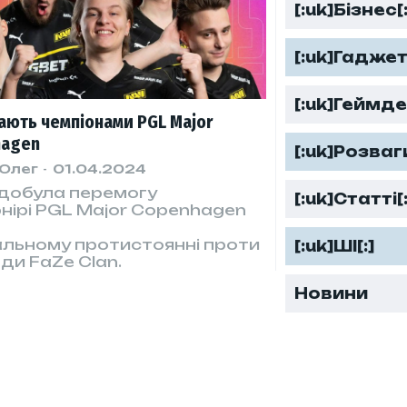
[:uk]Бізнес[:
[:uk]Гаджет
[:uk]Геймде
тають чемпіонами PGL Major
hagen
[:uk]Розваги
 Олег
-
01.04.2024
здобула перемогу
[:uk]Статті[:
рнірі PGL Major Copenhagen
альному протистоянні проти
[:uk]ШІ[:]
ди FaZe Clan.
Новини