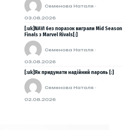
Семенова Наталя
-
03.08.2026
[:uk]NAVI без поразок виграли Mid Season
Finals з Marvel Rivals[:]
Семенова Наталя
-
03.08.2026
[:uk]Як придумати надійний пароль [:]
Семенова Наталя
-
02.08.2026