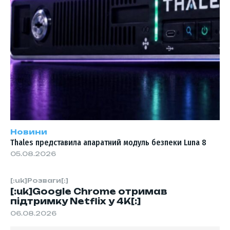
Новини
Thales представила апаратний модуль безпеки Luna 8
05.08.2026
[:uk]Розваги[:]
[:uk]Google Chrome отримав
підтримку Netflix у 4K[:]
06.08.2026