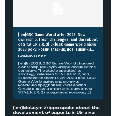
[:en]GSC Game World after 2023: New
ownership, fresh challenges, and the reboot
of S.T.A.L.K.E.R. 2[:uk]GSC Game World після
2023 року: новий власник, нові виклики...
Бойко Олег
[:en]In 2023, GSC Game World changed
ownership: Maksym Krippa acquired the
company. The studio updated its
strategy, released S.T.A.L.K.E.R. 2, and
expanded its team.[:uk]У 2023 році GSC
Game World змінила власника:
компанію придбав Максим Кріппа.
Студія оновила стратегію, випустила
S.T.A.L.K.E.R. 2 і розширила команду.[:]
[:en]Maksym Krippa spoke about the
development of esports in Ukraine: