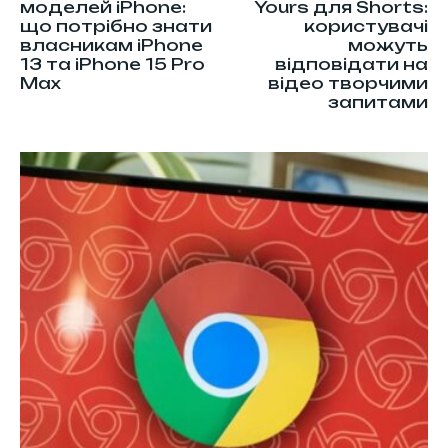
моделей iPhone:
Yours для Shorts:
що потрібно знати
користувачі
власникам iPhone
можуть
13 та iPhone 15 Pro
відповідати на
Max
відео творчими
запитами