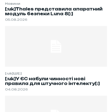
Новини
[:uk]Thales представила апаратний
модуль безпеки Luna 8[:]
05.08.2026
[:uk]ШІ[:]
[:uk]У ЄС набули чинності нові
правила для штучного інтелекту[:]
04.08.2026