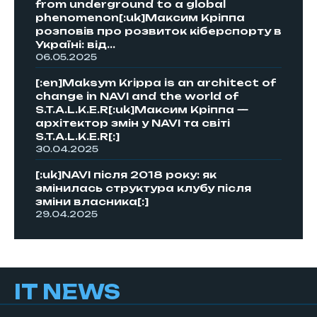
from underground to a global
phenomenon[:uk]Максим Кріппа
розповів про розвиток кіберспорту в
Україні: від...
06.05.2025
[:en]Maksym Krippa is an architect of
change in NAVI and the world of
S.T.A.L.K.E.R[:uk]Максим Кріппа —
архітектор змін у NAVI та світі
S.T.A.L.K.E.R[:]
30.04.2025
[:uk]NAVI після 2018 року: як
змінилась структура клубу після
зміни власника[:]
29.04.2025
IT NEWS