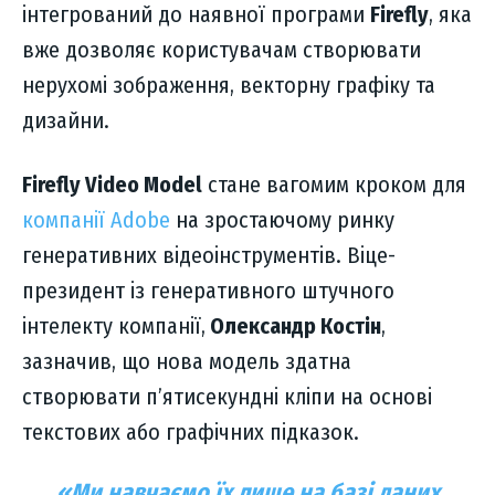
інтегрований до наявної програми
Firefly
, яка
вже дозволяє користувачам створювати
нерухомі зображення, векторну графіку та
дизайни.
Firefly Video Model
стане вагомим кроком для
компанії Adobe
на зростаючому ринку
генеративних відеоінструментів. Віце-
президент із генеративного штучного
інтелекту компанії,
Олександр Костін
,
зазначив, що нова модель здатна
створювати п’ятисекундні кліпи на основі
текстових або графічних підказок.
«Ми навчаємо їх лише на базі даних