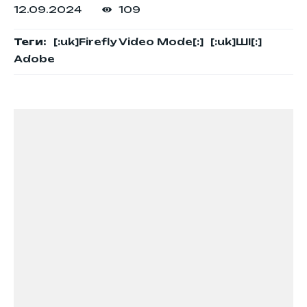
12.09.2024
109
Теги:
[:uk]Firefly Video Mode[:]
[:uk]ШІ[:]
Adobe