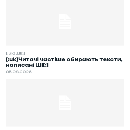
[:uk]ШІ[:]
[:uk]Читачі частіше обирають тексти,
написані ШІ[:]
05.08.2026