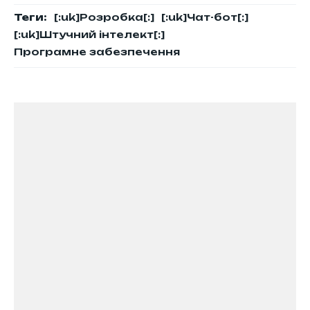
Теги:
[:uk]Розробка[:]
[:uk]Чат-бот[:]
[:uk]Штучний інтелект[:]
Програмне забезпечення