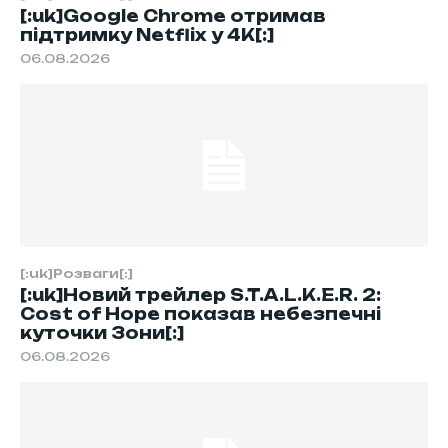
[:uk]Google Chrome отримав
підтримку Netflix у 4K[:]
06.08.2026
[:uk]Розваги[:]
[:uk]Новий трейлер S.T.A.L.K.E.R. 2:
Cost of Hope показав небезпечні
куточки Зони[:]
06.08.2026