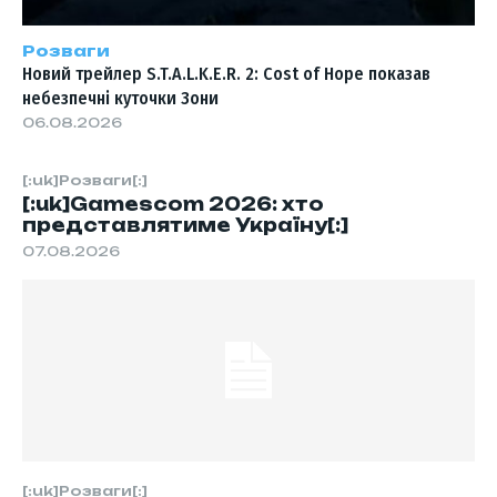
Розваги
Новий трейлер S.T.A.L.K.E.R. 2: Cost of Hope показав
небезпечні куточки Зони
06.08.2026
[:uk]Розваги[:]
[:uk]Gamescom 2026: хто
представлятиме Україну[:]
07.08.2026
[:uk]Розваги[:]