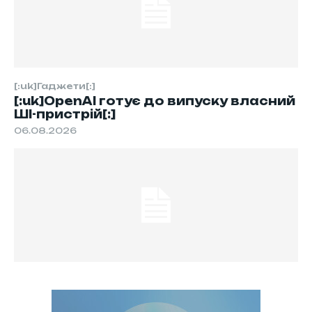
[:uk]Гаджети[:]
[:uk]OpenAI готує до випуску власний
ШІ-пристрій[:]
06.08.2026