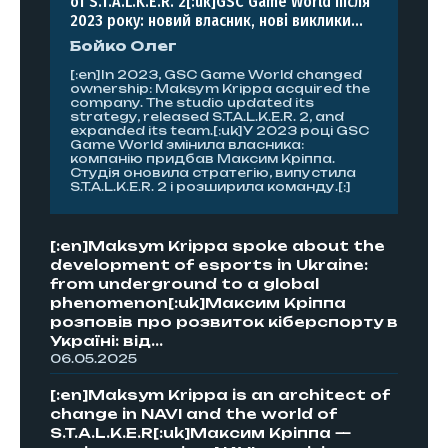
of S.T.A.L.K.E.R. 2[:uk]GSC Game World після
2023 року: новий власник, нові виклики...
Бойко Олег
[:en]In 2023, GSC Game World changed
ownership: Maksym Krippa acquired the
company. The studio updated its
strategy, released S.T.A.L.K.E.R. 2, and
expanded its team.[:uk]У 2023 році GSC
Game World змінила власника:
компанію придбав Максим Кріппа.
Студія оновила стратегію, випустила
S.T.A.L.K.E.R. 2 і розширила команду.[:]
[:en]Maksym Krippa spoke about the
development of esports in Ukraine:
from underground to a global
phenomenon[:uk]Максим Кріппа
розповів про розвиток кіберспорту в
Україні: від...
06.05.2025
[:en]Maksym Krippa is an architect of
change in NAVI and the world of
S.T.A.L.K.E.R[:uk]Максим Кріппа —