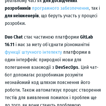
реальному часі як
для досвідчених
розробників
програмного забезпечення
, так і
для неінженерів
, що беруть участь у процесі
розробки.
Duo Chat
стає частиною платформи
GitLab
16.11
і має за мету об’єднати різноманітні
функції штучного інтелекту
платформи в
один інтерфейс природної мови для
полегшення взаємодії з
DevSecOps
. Цей чат-
бот допомагає розробникам розуміти
незнайомий код шляхом пояснення його
роботи. Також автоматизує процес створення
тестів для виявлення помилок і проблем ще
до того, як вони стануть проблемою.