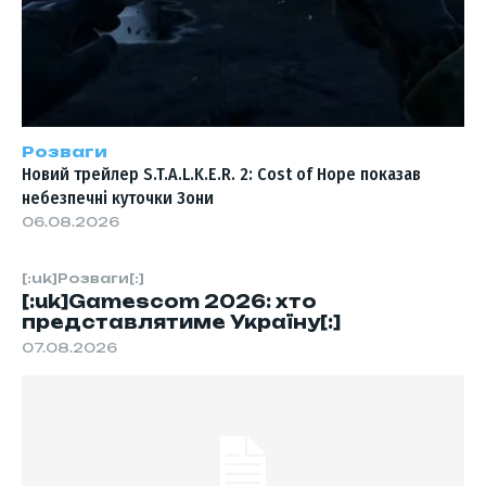
Розваги
Новий трейлер S.T.A.L.K.E.R. 2: Cost of Hope показав
небезпечні куточки Зони
06.08.2026
[:uk]Розваги[:]
[:uk]Gamescom 2026: хто
представлятиме Україну[:]
07.08.2026