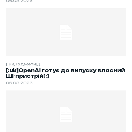
06.08.2026
[:uk]Гаджети[:]
[:uk]OpenAI готує до випуску власний
ШІ-пристрій[:]
06.08.2026