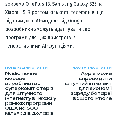
зокрема OnePlus 13, Samsung Galaxy S25 та
Xiaomi 15. З ростом кількості телефонів, що
підтримують AI-модель від Google,
розробники зможуть адаптувати свої
програми для цих пристроїв із
генеративними AI-функціями.
ПОПЕРЕДНЯ СТАТТЯ
НАСТУПНА СТАТТЯ
Nvidia почне
Apple може
масове
впровадити
виробництво
штучний інтелект
суперкомп’ютерів
для економії
для штучного
заряду батареї
інтелекту в Техасі у
вашого iPhone
рамках програми
США на 500
мільярдів доларів