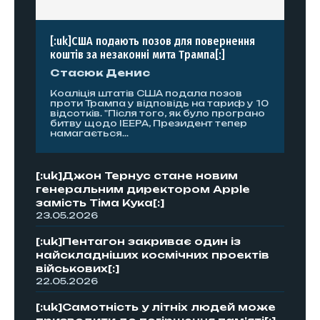
[:uk]США подають позов для повернення
коштів за незаконні мита Трампа[:]
Стасюк Денис
Коаліція штатів США подала позов
проти Трампа у відповідь на тариф у 10
відсотків. "Після того, як було програно
битву щодо IEEPA, Президент тепер
намагається...
[:uk]Джон Тернус стане новим
генеральним директором Apple
замість Тіма Кука[:]
23.05.2026
[:uk]Пентагон закриває один із
найскладніших космічних проектів
військових[:]
22.05.2026
[:uk]Самотність у літніх людей може