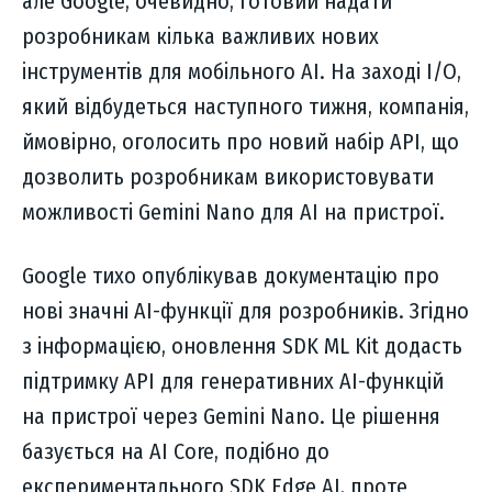
але Google, очевидно, готовий надати
розробникам кілька важливих нових
інструментів для мобільного AI. На заході I/O,
який відбудеться наступного тижня, компанія,
ймовірно, оголосить про новий набір API, що
дозволить розробникам використовувати
можливості Gemini Nano для AI на пристрої.
Google тихо опублікував документацію про
нові значні AI-функції для розробників. Згідно
з інформацією, оновлення SDK ML Kit додасть
підтримку API для генеративних AI-функцій
на пристрої через Gemini Nano. Це рішення
базується на AI Core, подібно до
експериментального SDK Edge AI, проте