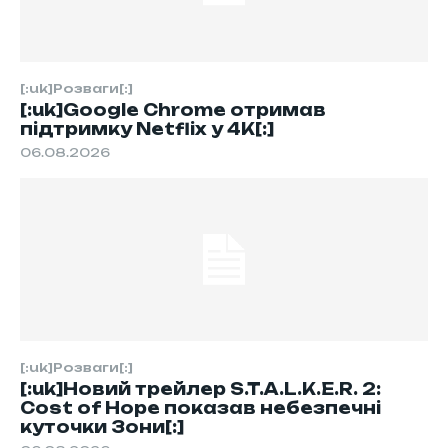
[:uk]Розваги[:]
[:uk]Google Chrome отримав
підтримку Netflix у 4K[:]
06.08.2026
[:uk]Розваги[:]
[:uk]Новий трейлер S.T.A.L.K.E.R. 2:
Cost of Hope показав небезпечні
куточки Зони[:]