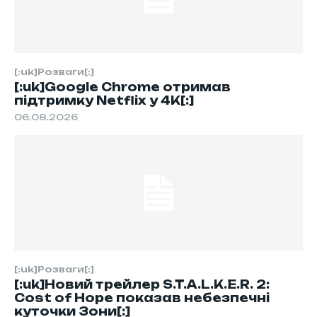
[:uk]Розваги[:]
[:uk]Google Chrome отримав
підтримку Netflix у 4K[:]
06.08.2026
[:uk]Розваги[:]
[:uk]Новий трейлер S.T.A.L.K.E.R. 2:
Cost of Hope показав небезпечні
куточки Зони[:]