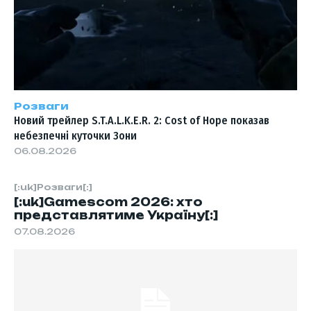
Розваги
Новий трейлер S.T.A.L.K.E.R. 2: Cost of Hope показав
небезпечні куточки Зони
06.08.2026
[:uk]Розваги[:]
[:uk]Gamescom 2026: хто
представлятиме Україну[:]
07.08.2026