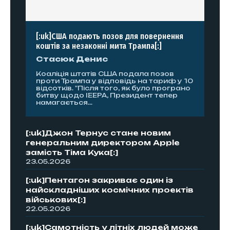
[:uk]США подають позов для повернення
коштів за незаконні мита Трампа[:]
Стасюк Денис
Коаліція штатів США подала позов
проти Трампа у відповідь на тариф у 10
відсотків. "Після того, як було програно
битву щодо IEEPA, Президент тепер
намагається...
[:uk]Джон Тернус стане новим
генеральним директором Apple
замість Тіма Кука[:]
23.05.2026
[:uk]Пентагон закриває один із
найскладніших космічних проектів
військових[:]
22.05.2026
[:uk]Самотність у літніх людей може