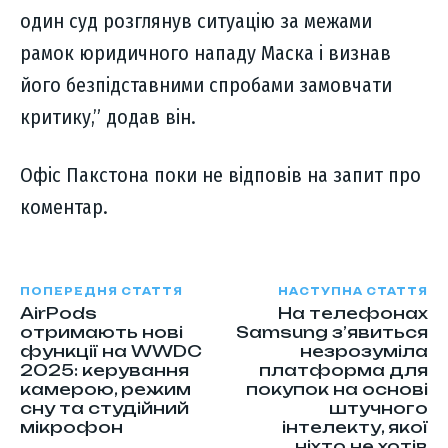
один суд розглянув ситуацію за межами
рамок юридичного нападу Маска і визнав
його безпідставними спробами замовчати
критику,” додав він.
Офіс Пакстона поки не відповів на запит про
коментар.
ПОПЕРЕДНЯ СТАТТЯ
НАСТУПНА СТАТТЯ
AirPods
На телефонах
отримають нові
Samsung з’явиться
функції на WWDC
незрозуміла
2025: керування
платформа для
камерою, режим
покупок на основі
сну та студійний
штучного
мікрофон
інтелекту, якої
ніхто не хотів