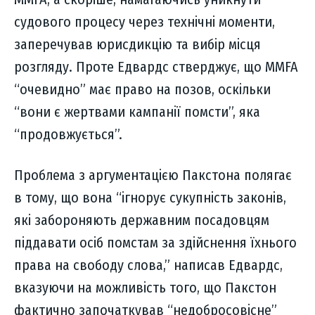
судового процесу через технічні моменти,
заперечував юрисдикцію та вибір місця
розгляду. Проте Едвардс стверджує, що MMFA
“очевидно” має право на позов, оскільки
“вони є жертвами кампанії помсти”, яка
“продовжується”.
Проблема з аргументацією Пакстона полягає
в тому, що вона “ігнорує сукупність законів,
які забороняють державним посадовцям
піддавати осіб помстам за здійснення їхнього
права на свободу слова,” написав Едвардс,
вказуючи на можливість того, що Пакстон
фактично започаткував “недобросовісне”