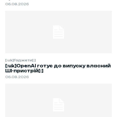
06.08.2026
[:uk]Гаджети[:]
[:uk]OpenAI готує до випуску власний
ШІ-пристрій[:]
06.08.2026