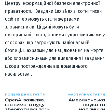
Центру інформаційної безпеки електронної
приватності. “Завдяки LexisNexis, сотні тисяч
осіб тепер можуть стати жертвами
зловмисників. Ці дані можуть бути
використані закордонними супротивниками у
способах, що загрожують національній
безпеці, шахраями для націлювання на жертв,
або зловмисниками для виявлення і завдання
шкоди постраждалим від домашнього
насильства”.
ПОПЕРЕДНЯ СТАТТЯ
НАСТУПНА СТАТТЯ
OpenAI заявляє,
Американська
що вимога суду
наука та
зберігати всі логи
надлишки