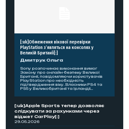
[:uk]Обмеження вікової перевірки
PlayStation з’являться на консолях у
Великій Британії[:]
Дмитрук Ольга
Sony розпочинає виконання вимог
Закону про онлайн-безпеку Великої
Британії, повідомляючи користувачів
PlayStation про необхідність
підтвердження віку. Власники PS4 та
PS5 у Великобританії та Ірландії...
[:uk]Apple Sports тепер дозволяє
слідкувати за рахунками через
віджет CarPlay[:]
29.05.2026