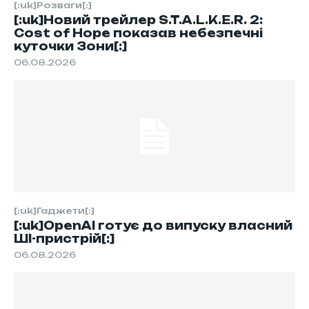
[:uk]Розваги[:]
[:uk]Новий трейлер S.T.A.L.K.E.R. 2:
Cost of Hope показав небезпечні
куточки Зони[:]
06.08.2026
[:uk]Гаджети[:]
[:uk]OpenAI готує до випуску власний
ШІ-пристрій[:]
06.08.2026