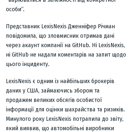
особи”.
Представник LexisNexis Дженніфер Річман
повідомила, що зловмисник отримав дані
через акаунт компанії на GitHub. Ні LexisNexis,
ні GitHub не надали коментарів на запит щодо
цього інциденту.
LexisNexis є одним із найбільших брокерів
даних у США, займаючись збором та
продажем великих обсягів особистої
інформації для оцінки шахрайства та ризиків.
Минулого року LexisNexis потрапила до звіту,
який виявив, що автомобільні виробники