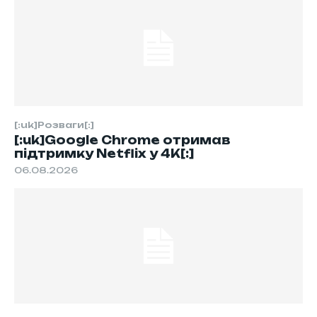
[:uk]Розваги[:]
[:uk]Google Chrome отримав
підтримку Netflix у 4K[:]
06.08.2026