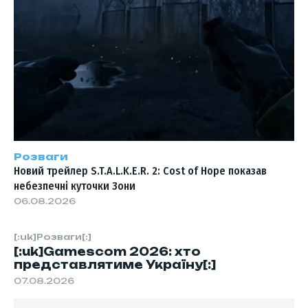
Розваги
Новий трейлер S.T.A.L.K.E.R. 2: Cost of Hope показав
небезпечні куточки Зони
06.08.2026
[:uk]Розваги[:]
[:uk]Gamescom 2026: хто
представлятиме Україну[:]
07.08.2026