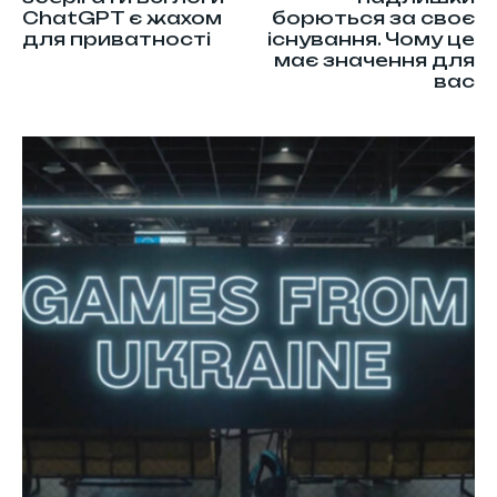
ChatGPT є жахом
борються за своє
для приватності
існування. Чому це
має значення для
вас