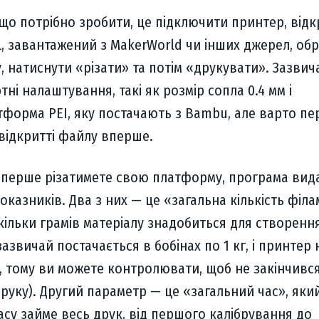
 що потрібно зробити, це підключити принтер, від
L, завантажений з MakerWorld чи інших джерел, об
у, натиснути «різати» та потім «друкувати». Зазви
ні налаштування, такі як розмір сопла 0.4 мм і
форма PEI, яку постачають з Bambu, але варто пе
відкритті файлу вперше.
 вперше різатимете свою платформу, програма вид
оказників. Два з них — це «загальна кількість філа
скільки грамів матеріалу знадобиться для створенн
азвичай постачається в бобінах по 1 кг, і принтер 
, тому ви можете контролювати, щоб не закінчивс
друку). Другий параметр — це «загальний час», яки
часу займе весь друк, від першого калібрування до