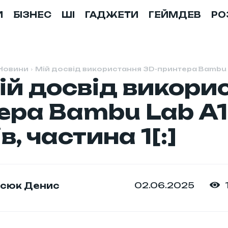
И
БІЗНЕС
ШІ
ГАДЖЕТИ
ГЕЙМДЕВ
РО
Новини
Мій досвід використання 3D-принтера Bambu Lab
Мій досвід викори
ера Bambu Lab A1 
в, частина 1[:]
02.06.2025
сюк Денис