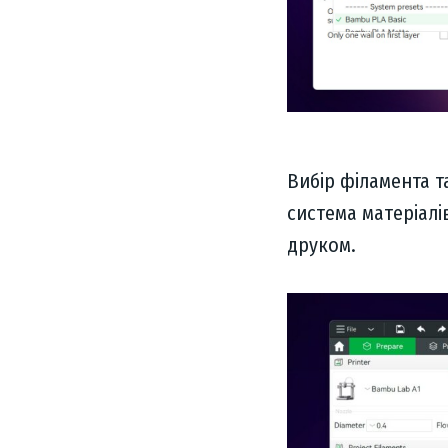
Вибір філамента т
система матеріалі
друком.