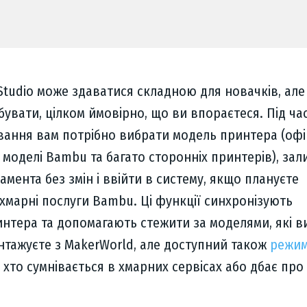
tudio може здаватися складною для новачків, але
увати, цілком ймовірно, що ви впораєтеся. Під ча
ання вам потрібно вибрати модель принтера (офі
 моделі Bambu та багато сторонніх принтерів), за
мента без змін і ввійти в систему, якщо плануєте
хмарні послуги Bambu. Ці функції синхронізують
нтера та допомагають стежити за моделями, які в
антажуєте з MakerWorld, але доступний також
режим
 хто сумнівається в хмарних сервісах або дбає про