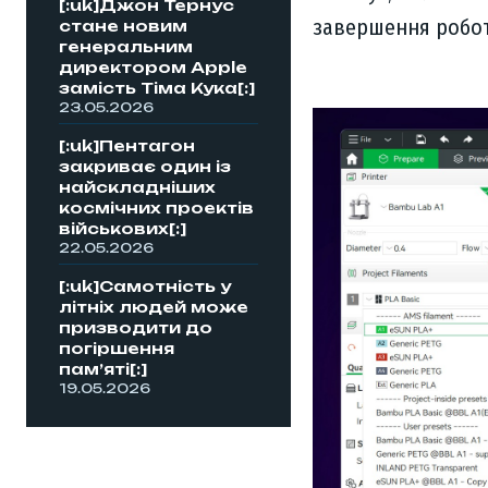
[:uk]Джон Тернус
завершення робо
стане новим
генеральним
директором Apple
замість Тіма Кука[:]
23.05.2026
[:uk]Пентагон
закриває один із
найскладніших
космічних проектів
військових[:]
22.05.2026
[:uk]Самотність у
літніх людей може
призводити до
погіршення
пам’яті[:]
19.05.2026