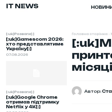
IT NEWS
НОВИН
[:uk]Розваги[:]
Головна сторінка
[:uk]Gamescom 2026:
[:uk]
хто представлятиме
Україну[:]
принт
07.08.2026
місяці
Автор:
Ста
[:uk]Розваги[:]
[:uk]Google Chrome
отримав підтримку
Netflix у 4K[:]