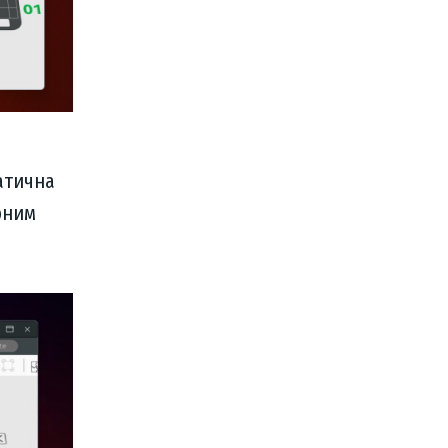
атична
рним