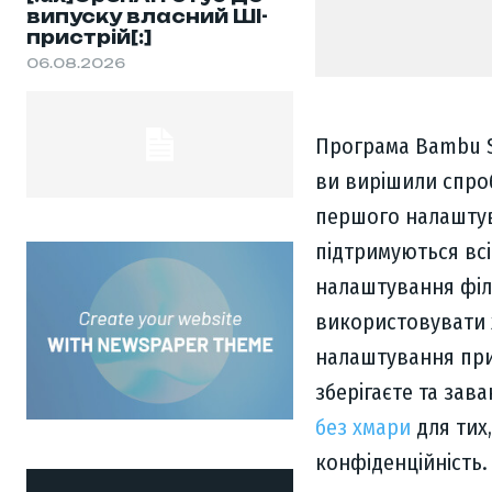
випуску власний ШІ-
пристрій[:]
06.08.2026
Програма Bambu S
ви вирішили спроб
першого налаштув
підтримуються всі
налаштування філа
використовувати 
налаштування при
зберігаєте та зав
без хмари
для тих,
конфіденційність.