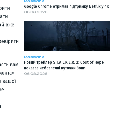
Розваги
Google Chrome отримав підтримку Netflix у 4K
крити
06.08.2026
рати
чай вже
ревірити
Розваги
Новий трейлер S.T.A.L.K.E.R. 2: Cost of Hope
асть вам
показав небезпечні куточки Зони
мента»,
06.08.2026
я вашої
не
я
й