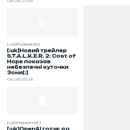
06.08.2026
[:uk]Розваги[:]
[:uk]Новий трейлер
S.T.A.L.K.E.R. 2: Cost of
Hope показав
небезпечні куточки
Зони[:]
06.08.2026
[:uk]Гаджети[:]
[:uk]OpenAI готує до