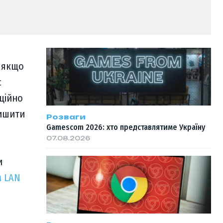
 якщо
с
ційно
лишити
Розваги
Gamescom 2026: хто представлятиме Україну
07.08.2026
и
 LAN