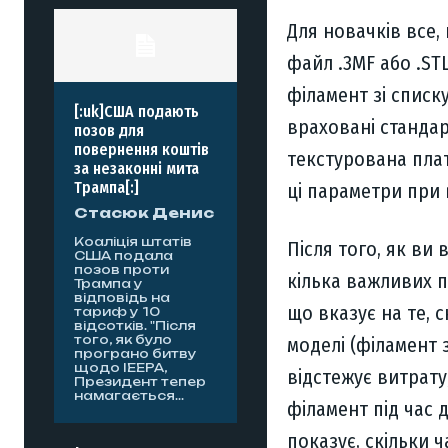
Для новачків все,
файл .3MF або .ST
філамент зі списк
[:uk]США подають
враховані стандарт
позов для
повернення коштів
текстурована плат
за незаконні мита
Трампа[:]
ці параметри при 
Стасюк Денис
Коаліція штатів
Після того, як ви
США подала
позов проти
кілька важливих п
Трампа у
відповідь на
що вказує на те, 
тариф у 10
відсотків. "Після
того, як було
моделі (філамент з
програно битву
щодо IEEPA,
відстежує витрату
Президент тепер
намагається...
філамент під час 
показує, скільки 