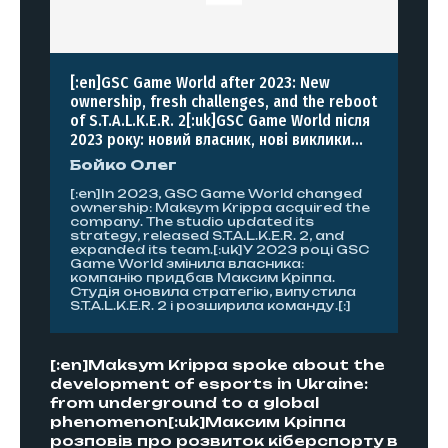
[:en]GSC Game World after 2023: New
ownership, fresh challenges, and the reboot
of S.T.A.L.K.E.R. 2[:uk]GSC Game World після
2023 року: новий власник, нові виклики...
Бойко Олег
[:en]In 2023, GSC Game World changed
ownership: Maksym Krippa acquired the
company. The studio updated its
strategy, released S.T.A.L.K.E.R. 2, and
expanded its team.[:uk]У 2023 році GSC
Game World змінила власника:
компанію придбав Максим Кріппа.
Студія оновила стратегію, випустила
S.T.A.L.K.E.R. 2 і розширила команду.[:]
[:en]Maksym Krippa spoke about the
development of esports in Ukraine:
from underground to a global
phenomenon[:uk]Максим Кріппа
розповів про розвиток кіберспорту в