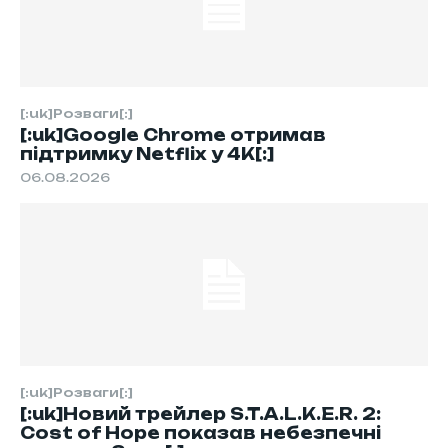
[:uk]Розваги[:]
[:uk]Google Chrome отримав
підтримку Netflix у 4K[:]
06.08.2026
[:uk]Розваги[:]
[:uk]Новий трейлер S.T.A.L.K.E.R. 2:
Cost of Hope показав небезпечні