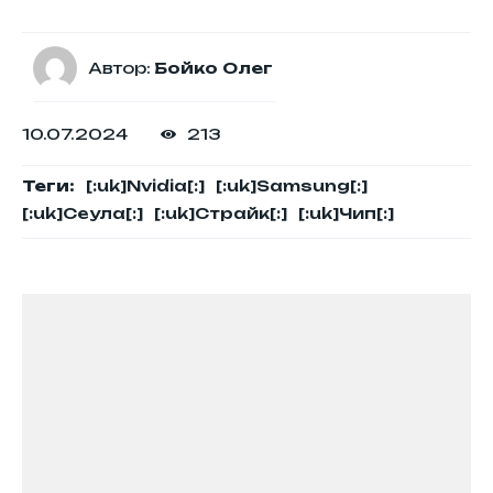
Автор:
Бойко Олег
10.07.2024
213
Теги:
[:uk]Nvidia[:]
[:uk]Samsung[:]
[:uk]Сеула[:]
[:uk]Страйк[:]
[:uk]Чип[:]