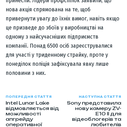
принесли. Лідери профспілок заявили, що
нова акція спрямована на те, щоб
привернути увагу до їхніх вимог, навіть якщо
це призведе до збоїв у виробництві на
одному з найсучасніших підприємств
компанії. Понад 6500 осіб зареєструвалися
для участі у триденному страйку, проте у
понеділок поліція зафіксувала явку лише
половини з них.
ПОПЕРЕДНЯ СТАТТЯ
НАСТУПНА СТАТТЯ
Intel Lunar Lake
Sony представила
відмовляється від
нову камеру ZV-
можливості
E10 II для
апгрейду
відеоблогерів та
оперативної
любителів