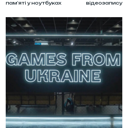
пам’яті у ноутбуках
відеозапису