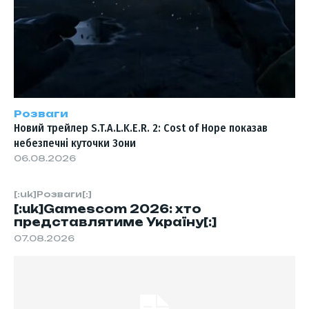
Розваги
Новий трейлер S.T.A.L.K.E.R. 2: Cost of Hope показав
небезпечні куточки Зони
06.08.2026
[:uk]Розваги[:]
[:uk]Gamescom 2026: хто
представлятиме Україну[:]
07.08.2026