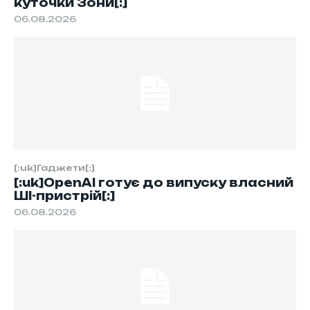
куточки Зони[:]
06.08.2026
[:uk]Гаджети[:]
[:uk]OpenAI готує до випуску власний
ШІ-пристрій[:]
06.08.2026