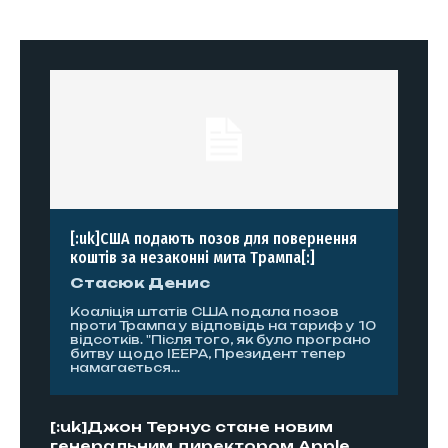
[:uk]США подають позов для повернення
коштів за незаконні мита Трампа[:]
Стасюк Денис
Коаліція штатів США подала позов
проти Трампа у відповідь на тариф у 10
відсотків. "Після того, як було програно
битву щодо IEEPA, Президент тепер
намагається...
[:uk]Джон Тернус стане новим
генеральним директором Apple