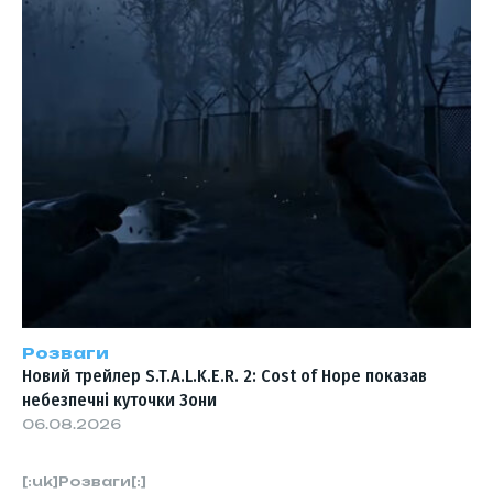
Розваги
Новий трейлер S.T.A.L.K.E.R. 2: Cost of Hope показав
небезпечні куточки Зони
06.08.2026
[:uk]Розваги[:]