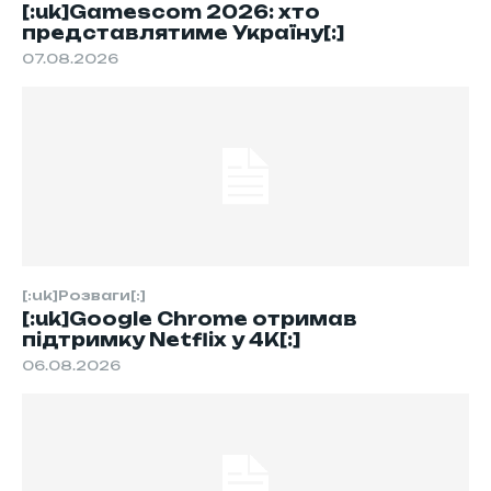
[:uk]Gamescom 2026: хто
представлятиме Україну[:]
07.08.2026
[:uk]Розваги[:]
[:uk]Google Chrome отримав
підтримку Netflix у 4K[:]
06.08.2026