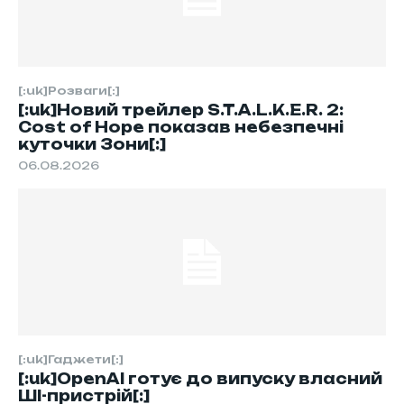
[:uk]Розваги[:]
[:uk]Новий трейлер S.T.A.L.K.E.R. 2:
Cost of Hope показав небезпечні
куточки Зони[:]
06.08.2026
[:uk]Гаджети[:]
[:uk]OpenAI готує до випуску власний
ШІ-пристрій[:]