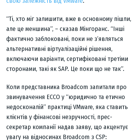
свою залежність від VMware
.
“Ті, хто міг залишити, вже в основному пішли,
але це меншина”, – сказав Мінгоранс. “Інші
фактично заблоковані, поки не з’являться
альтернативні віртуалізаційні рішення,
включаючи варіанти, сертифіковані третіми
сторонами, такі як SAP. Це поки що не так”.
Коли представника Broadcom запитали про
звинувачення ECCO у “юридично та етично
недосконалій” практиці VMware, яка ставить
клієнтів у фінансові незручності, прес-
секретар компанії надав заяву, що акцентує
увагу на відносинах Broadcom з CSP: