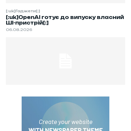
[:uk]Гаджети[:]
[:uk]OpenAI готує до випуску власний
ШІ-пристрій[:]
06.08.2026