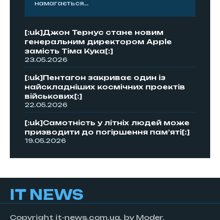
намагається...
[:uk]Джон Тернус стане новим
генеральним директором Apple
замість Тіма Кука[:]
23.05.2026
[:uk]Пентагон закриває один із
найскладніших космічних проектів
військових[:]
22.05.2026
[:uk]Самотність у літніх людей може
призводити до погіршення пам’яті[:]
19.05.2026
IT NEWS
Copyright it-news.com.ua, by Moder.