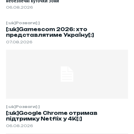
небезпечні куточки Зони
06.08.2026
[:uk]Розваги[:]
[:uk]Gamescom 2026: хто
представлятиме Україну[:]
07.08.2026
[:uk]Розваги[:]
[:uk]Google Chrome отримав
підтримку Netflix у 4K[:]
06.08.2026