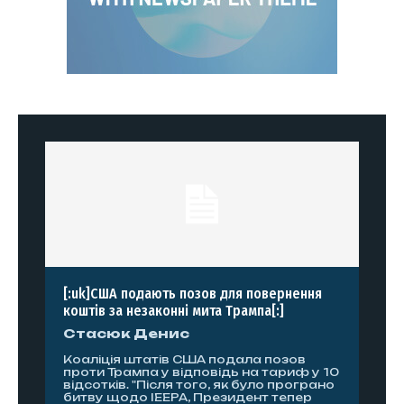
[:uk]США подають позов для повернення
коштів за незаконні мита Трампа[:]
Стасюк Денис
Коаліція штатів США подала позов
проти Трампа у відповідь на тариф у 10
відсотків. "Після того, як було програно
битву щодо IEEPA, Президент тепер