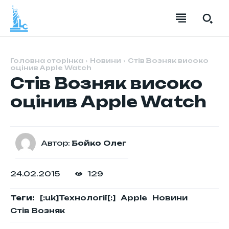
Головна сторінка
Новини
Стів Возняк високо
оцінив Apple Watch
Стів Возняк високо
оцінив Apple Watch
НОВИНИ
НОВИНИ
НОВИНИ
НОВИНИ
БІЗНЕС
БІЗНЕС
БІЗНЕС
БІЗНЕС
ШІ
ШІ
ШІ
ШІ
ГАДЖЕТИ
ГАДЖЕТИ
ГАДЖЕТИ
ГАДЖЕТИ
Автор:
Бойко Олег
ГЕЙМДЕВ
ГЕЙМДЕВ
ГЕЙМДЕВ
ГЕЙМДЕВ
РОЗВАГИ
РОЗВАГИ
РОЗВАГИ
РОЗВАГИ
24.02.2015
129
СТАТТІ
СТАТТІ
СТАТТІ
СТАТТІ
Теги:
[:uk]Технології[:]
Apple
Новини
Стів Возняк