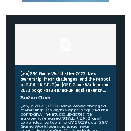
[:en]GSC Game World after 2023: New
ownership, fresh challenges, and the reboot
of S.T.A.L.K.E.R. 2[:uk]GSC Game World після
2023 року: новий власник, нові виклики...
Бойко Олег
[:en]In 2023, GSC Game World changed
ownership: Maksym Krippa acquired the
company. The studio updated its
strategy, released S.T.A.L.K.E.R. 2, and
expanded its team.[:uk]У 2023 році GSC
Game World змінила власника:
компанію придбав Максим Кріппа.