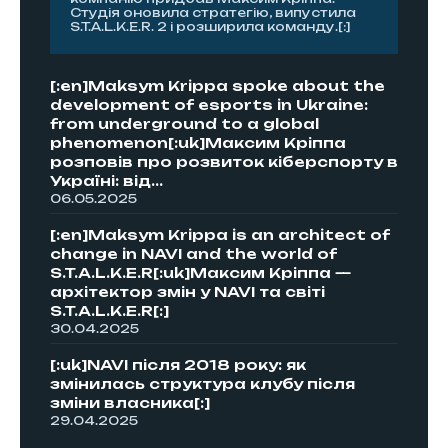
Студія оновила стратегію, випустила
S.T.A.L.K.E.R. 2 і розширила команду.[:]
[:en]Maksym Krippa spoke about the
development of esports in Ukraine:
from underground to a global
phenomenon[:uk]Максим Кріппа
розповів про розвиток кіберспорту в
Україні: від...
06.05.2025
[:en]Maksym Krippa is an architect of
change in NAVI and the world of
S.T.A.L.K.E.R[:uk]Максим Кріппа —
архітектор змін у NAVI та світі
S.T.A.L.K.E.R[:]
30.04.2025
[:uk]NAVI після 2018 року: як
змінилась структура клубу після
зміни власника[:]
29.04.2025