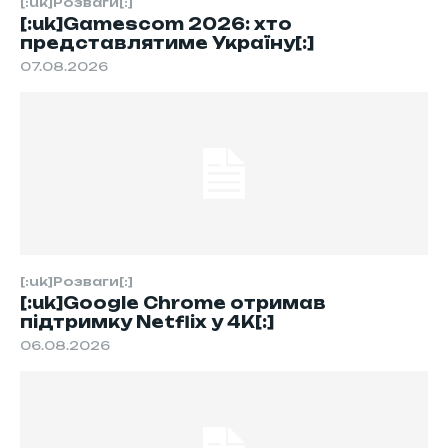
[:uk]Розваги[:]
[:uk]Gamescom 2026: хто
представлятиме Україну[:]
07.08.2026
[:uk]Розваги[:]
[:uk]Google Chrome отримав
підтримку Netflix у 4K[:]
06.08.2026