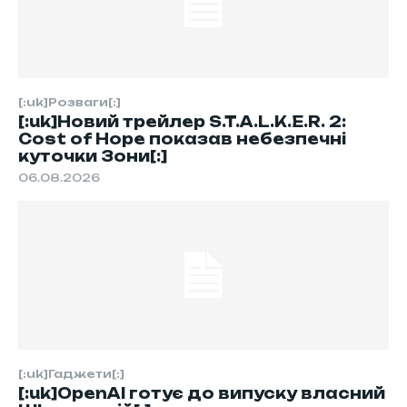
[:uk]Розваги[:]
[:uk]Новий трейлер S.T.A.L.K.E.R. 2:
Cost of Hope показав небезпечні
куточки Зони[:]
06.08.2026
[:uk]Гаджети[:]
[:uk]OpenAI готує до випуску власний