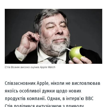
Стів Возняк високо оцінив Apple Watch
Співзасновник Apple, ніколи не висловлював
якоїсь особливої думки щодо нових
продуктів компанії. Однак, в інтерв’ю BBC
Стів поділився ентузіазмом з приводу