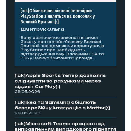
[:uk]Обмеження вікової перевірки
PlayStation з’являться на консолях у
Великій Британії[:]
Дмитрук Ольга
Sony розпочинає виконання вимог
Закону про онлайн-безпеку Великої
Британії, повідомляючи користувачів
PlayStation про необхідність
підтвердження віку. Власники PS4 та
PS5 у Великобританії та Ірландії...
[:uk]Apple Sports тепер дозволяє
слідкувати за рахунками через
віджет CarPlay[:]
29.05.2026
[:uk]Ikea та Samsung обіцяють
безперебійну інтеграцію з Matter[:]
28.05.2026
[:uk]Microsoft Teams працює над
виправленням випадкового підняття