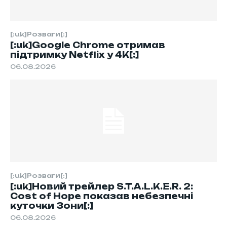
[:uk]Розваги[:]
[:uk]Google Chrome отримав
підтримку Netflix у 4K[:]
06.08.2026
[:uk]Розваги[:]
[:uk]Новий трейлер S.T.A.L.K.E.R. 2:
Cost of Hope показав небезпечні
куточки Зони[:]
06.08.2026