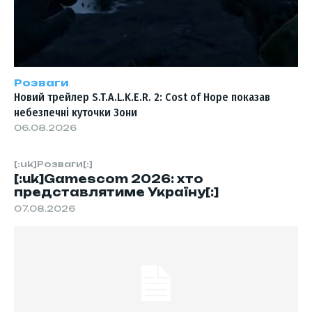
Розваги
Новий трейлер S.T.A.L.K.E.R. 2: Cost of Hope показав
небезпечні куточки Зони
06.08.2026
[:uk]Розваги[:]
[:uk]Gamescom 2026: хто
представлятиме Україну[:]
07.08.2026