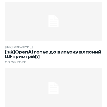
[:uk]Гаджети[:]
[:uk]OpenAI готує до випуску власний
ШІ-пристрій[:]
06.08.2026