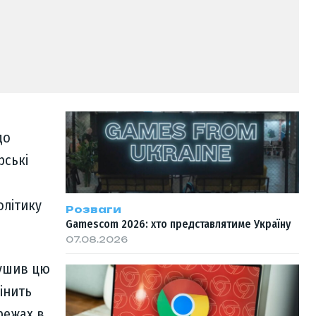
до
рські
олітику
Розваги
Gamescom 2026: хто представлятиме Україну
07.08.2026
рушив цю
мінить
ережах в