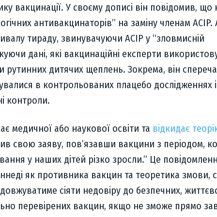
ку вакцинації. У своєму дописі він повідомив, що 
огічних антивакцинаторів” на заміну членам ACIP. 
ривалу тираду, звинувачуючи ACIP у “зловмисній
акуючи дані, які вакцинаційні експерти використо
и рутинних дитячих щеплень. Зокрема, він спереч
вувалися в контрольованих плацебо дослідженнях і
і контроли.
має медичної або наукової освіти та
відкидає теорі
шив свою заяву, пов’язавши вакцини з періодом, к
вання у наших дітей різко зросли.” Це повідомлення
еннеді як противника вакцин та теоретика змови, 
одовжуватиме сіяти недовіру до безпечних, життєв
ельно перевірених вакцин, якщо не зможе прямо за