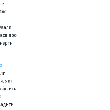
не
Але
вували
ався про
нертні
ю
оли
, як і
свідчить
о
вадити