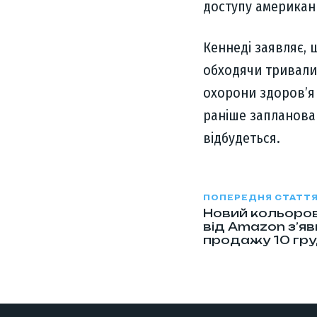
доступу американц
Кеннеді заявляє, 
обходячи тривалий
охорони здоров’я
раніше запланован
відбудеться.
ПОПЕРЕДНЯ СТАТТ
Новий кольорови
від Amazon з’яв
продажу 10 гр