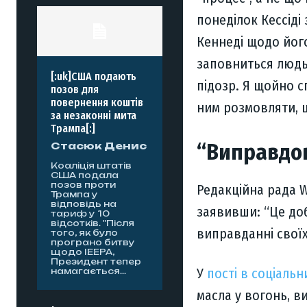
понеділок Кессіді
Кеннеді щодо його
заповниться людь
[:uk]США подають
підозр. Я щойно с
позов для
повернення коштів
ним розмовляти, щ
за незаконні мита
Трампа[:]
“Виправдов
Стасюк Денис
Коаліція штатів
США подала
позов проти
Редакційна рада Wa
Трампа у
відповідь на
заявивши: “Це доб
тариф у 10
відсотків. "Після
виправданні своїх
того, як було
програно битву
щодо IEEPA,
Президент тепер
У
пості в соціальн
намагається...
масла у вогонь, 