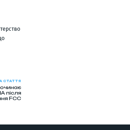
стерство
що
А СТАТТЯ
починає
А після
ння FCC