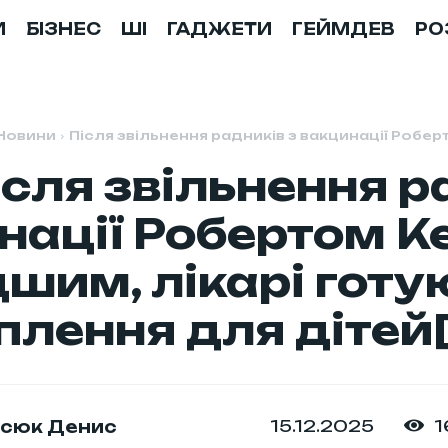
И
БІЗНЕС
ШІ
ГАДЖЕТИ
ГЕЙМДЕВ
РО
Новини
Після звільнення радників з вакцинації Робе
ісля звільнення р
нації Робертом К
шим, лікарі готу
лення для дітей[
1
15.12.2025
сюк Денис