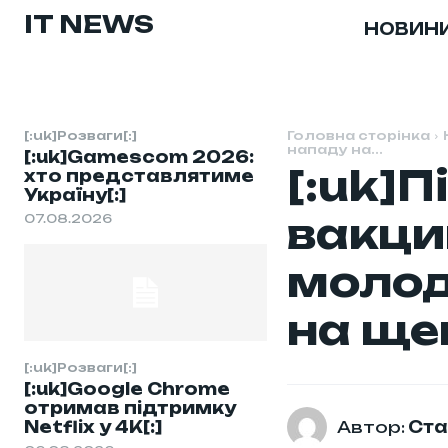
IT NEWS
НОВИН
[:uk]Розваги[:]
Головна сторінка
нападу на...
[:uk]Gamescom 2026:
[:uk]П
хто представлятиме
Україну[:]
вакци
07.08.2026
молод
на щеп
[:uk]Розваги[:]
[:uk]Google Chrome
отримав підтримку
Автор:
Ста
Netflix у 4K[:]