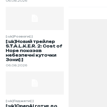
06.08.2026
[:uk]Розваги[:]
[:uk]Новий трейлер
S.T.A.L.K.E.R. 2: Cost of
Hope показав
небезпечні куточки
Зони[:]
06.08.2026
[:uk]Гаджети[:]
[:uk]OpenAI готує до