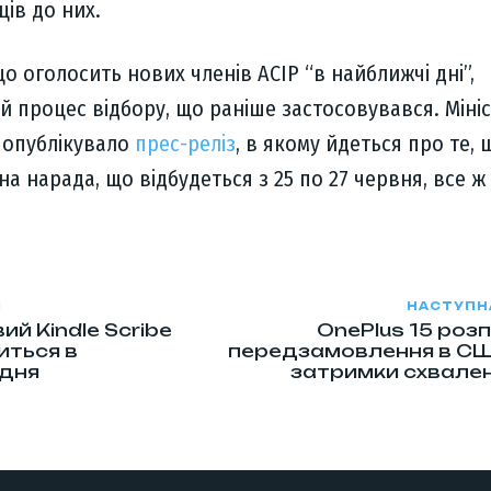
ів до них.
що оголосить нових членів ACIP “в найближчі дні”,
 процес відбору, що раніше застосовувався. Міні
 опублікувало
прес-реліз
, в якому йдеться про те, 
а нарада, що відбудеться з 25 по 27 червня, все ж
Я
НАСТУПН
й Kindle Scribe
OnePlus 15 роз
иться в
передзамовлення в СШ
удня
затримки схвале