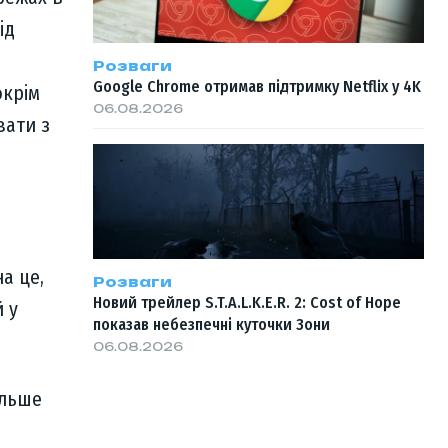
ід
Розваги
Google Chrome отримав підтримку Netflix у 4K
окрім
06.08.2026
вати з
на це,
Розваги
Новий трейлер S.T.A.L.K.E.R. 2: Cost of Hope
й у
показав небезпечні куточки Зони
06.08.2026
ільше