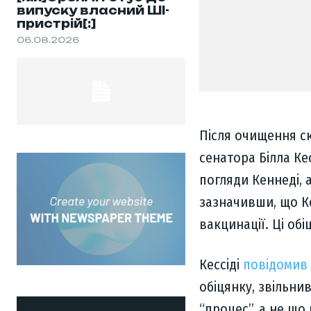
випуску власний ШІ-
пристрій[:]
06.08.2026
Після очищення ск
сенатора Білла Ке
погляди Кеннеді, 
зазначивши, що Ке
вакцинації. Ці обі
Кессіді
повідомив 
обіцянку, звільни
“процес”, а не що 