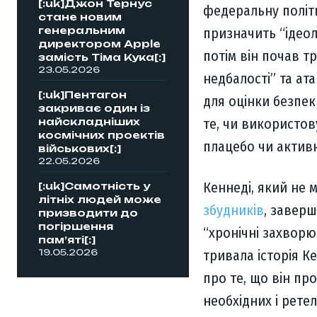
[:uk]Джон Тернус
федеральну політи
стане новим
генеральним
призначить “ідеол
директором Apple
потім він почав т
замість Тіма Кука[:]
23.05.2026
недбалості” та ат
[:uk]Пентагон
для оцінки безпек
закриває один із
те, чи використо
найскладніших
космічних проектів
плацебо чи активн
військових[:]
22.05.2026
Кеннеді, який не 
[:uk]Самотність у
літніх людей може
збудників
, завер
призводити до
погіршення
“хронічні захворю
пам’яті[:]
тривала історія К
19.05.2026
про те, що він пр
необхідних і рет