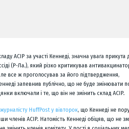
ладу ACIP за участі Кеннеді, значна увага прикута 
ссіді (Р-Ла.), який різко критикував антивакцинато
але все ж проголосував за його підтвердження,
ннеді запевнив публічно, що не буде змінювати п
цянки включали і те, що він не змінить склад ACIP.
журналісту HuffPost у вівторок
, що Кеннеді не по
вши членів ACIP. Натомість Кеннеді обіцяв, що не з
не змінить членів комітету. У пості в соціальних м