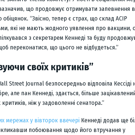
 зазначив, що продовжує отримувати запевнення в
 обіцянок. “Звісно, тепер є страх, що склад ACIP
ми, які не мають жодного уявлення про вакцини, 
пілкувався з секретарем Кеннеді та буду продовжу
об переконатися, що цього не відбудеться.”
уючи своїх критиків”
ll Street Journal безпосередньо відповіла Кессіді 
ре, але пан Кеннеді, здається, більше зацікавлени
 критиків, ніж у задоволенні сенатора.”
их мережах у вівторок ввечері
Кеннеді додав ще б
викликавши побоювання щодо його втручання у