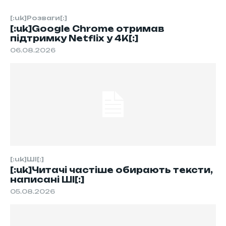
[:uk]Розваги[:]
[:uk]Google Chrome отримав
підтримку Netflix у 4K[:]
06.08.2026
[:uk]ШІ[:]
[:uk]Читачі частіше обирають тексти,
написані ШІ[:]
05.08.2026