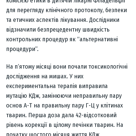
комісією етики в дитячій лікарні Філадельфії
для перегляду клінічного протоколу, безпеки
та етичних аспектів лікування. Дослідники
відзначили безпрецедентну швидкість
контрольних процедур як “альтернативні
процедури”.
На п’ятому місяці вони почали токсикологічні
дослідження на мишах. У них
експериментальна терапія виправила
мутацію КДж, замінюючи неправильну пару
основ А-Т на правильну пару Г-Ц у клітинах
тварин. Перша доза дала 42-відсотковий
рівень корекції в цілому печінки тварин. На
початку шостого місяця життя КДж