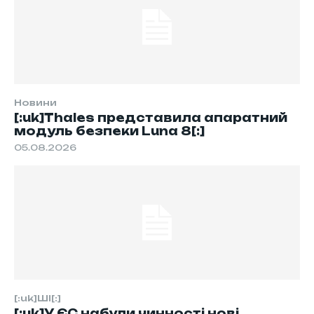
Новини
[:uk]Thales представила апаратний
модуль безпеки Luna 8[:]
05.08.2026
[:uk]ШІ[:]
[:uk]У ЄС набули чинності нові