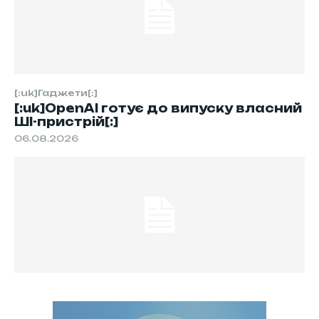
[:uk]Гаджети[:]
[:uk]OpenAI готує до випуску власний
ШІ-пристрій[:]
06.08.2026