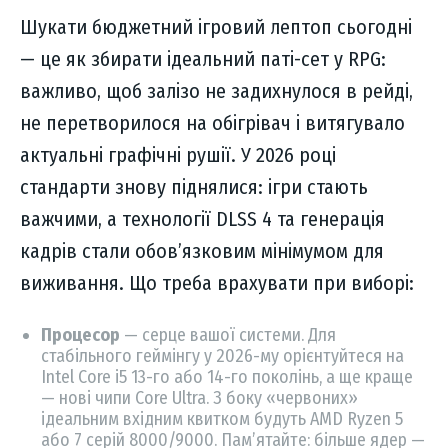
Шукати бюджетний ігровий лептоп сьогодні
— це як збирати ідеальний паті-сет у RPG:
важливо, щоб залізо не задихнулося в рейді,
не перетворилося на обігрівач і витягувало
актуальні графічні рушії. У 2026 році
стандарти знову піднялися: ігри стають
важчими, а технології DLSS 4 та генерація
кадрів стали обов’язковим мінімумом для
виживання. Що треба врахувати при виборі:
Процесор
— серце вашої системи. Для
стабільного геймінгу у 2026-му орієнтуйтеся на
Intel Core i5 13-го або 14-го поколінь, а ще краще
— нові чипи Core Ultra. З боку «червоних»
ідеальним вхідним квитком будуть AMD Ryzen 5
або 7 серій 8000/9000. Пам’ятайте: більше ядер —