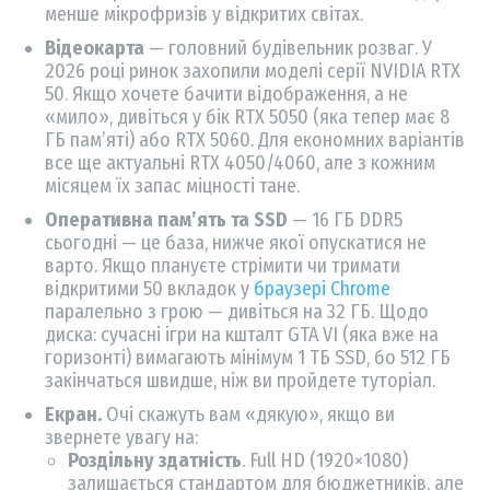
менше мікрофризів у відкритих світах.
Відеокарта
— головний будівельник розваг. У
2026 році ринок захопили моделі серії NVIDIA RTX
50. Якщо хочете бачити відображення, а не
«мило», дивіться у бік RTX 5050 (яка тепер має 8
ГБ пам’яті) або RTX 5060. Для економних варіантів
все ще актуальні RTX 4050/4060, але з кожним
місяцем їх запас міцності тане.
Оперативна пам’ять та SSD
— 16 ГБ DDR5
сьогодні — це база, нижче якої опускатися не
варто. Якщо плануєте стрімити чи тримати
відкритими 50 вкладок у
браузері Chrome
паралельно з грою — дивіться на 32 ГБ. Щодо
диска: сучасні ігри на кшталт GTA VI (яка вже на
горизонті) вимагають мінімум 1 ТБ SSD, бо 512 ГБ
закінчаться швидше, ніж ви пройдете туторіал.
Екран.
Очі скажуть вам «дякую», якщо ви
звернете увагу на:
Роздільну здатність
. Full HD (1920×1080)
залишається стандартом для бюджетників, але