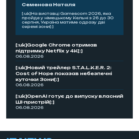
Семенова Наталя
[:uk]На виставці Gamescom 2026, яка
пройде у німецькому Кельні з 26 до 30
серпня, Україна матиме одразу дві
окремі зони[:]
[:uk]Google Chrome отримав
підтримку Netflix у 4K[:]
06.08.2026
[:uk]Новий трейлер S.T.A.L.K.E.R. 2:
Cost of Hope показав небезпечні
куточки Зони[:]
06.08.2026
[:uk]OpenAI готує до випуску власний
ШІ-пристрій[:]
06.08.2026