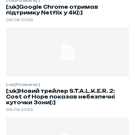
[:uk]Розваги[:]
[:uk]Google Chrome отримав
підтримку Netflix у 4K[:]
06.08.2026
[:uk]Розваги[:]
[:uk]Новий трейлер S.T.A.L.K.E.R. 2:
Cost of Hope показав небезпечні
куточки Зони[:]
06.08.2026