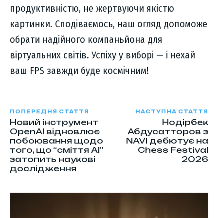
продуктивністю, не жертвуючи якістю
картинки. Сподіваємось, наш огляд допоможе
обрати надійного компаньйона для
віртуальних світів. Успіху у виборі — і нехай
ваш FPS завжди буде космічним!
ПОПЕРЕДНЯ СТАТТЯ
НАСТУПНА СТАТТЯ
Новий інструмент
Нодірбек
OpenAI відновлює
Абдусатторов з
побоювання щодо
NAVI дебютує на
того, що “сміття АІ”
Chess Festival
затопить наукові
2026
дослідження