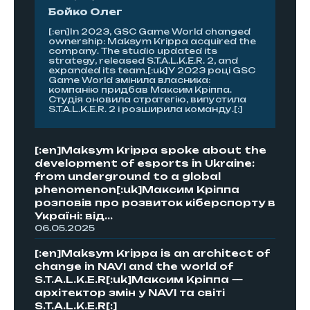
Бойко Олег
[:en]In 2023, GSC Game World changed
ownership: Maksym Krippa acquired the
company. The studio updated its
strategy, released S.T.A.L.K.E.R. 2, and
expanded its team.[:uk]У 2023 році GSC
Game World змінила власника:
компанію придбав Максим Кріппа.
Студія оновила стратегію, випустила
S.T.A.L.K.E.R. 2 і розширила команду.[:]
[:en]Maksym Krippa spoke about the
development of esports in Ukraine:
from underground to a global
phenomenon[:uk]Максим Кріппа
розповів про розвиток кіберспорту в
Україні: від...
06.05.2025
[:en]Maksym Krippa is an architect of
change in NAVI and the world of
S.T.A.L.K.E.R[:uk]Максим Кріппа —
архітектор змін у NAVI та світі
S.T.A.L.K.E.R[:]