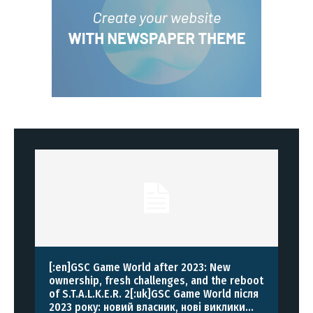
[:en]GSC Game World after 2023: New
ownership, fresh challenges, and the reboot
of S.T.A.L.K.E.R. 2[:uk]GSC Game World після
2023 року: новий власник, нові виклики...