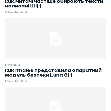
[:uk]Читачі частіше обирають тексти,
написані ШІ[:]
05.08.2026
Новини
[:uk]Thales представила апаратний
модуль безпеки Luna 8[:]
05.08.2026