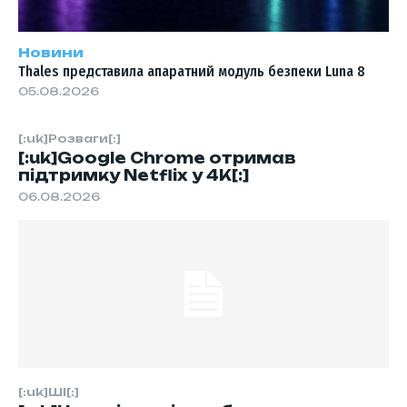
Новини
Thales представила апаратний модуль безпеки Luna 8
05.08.2026
[:uk]Розваги[:]
[:uk]Google Chrome отримав
підтримку Netflix у 4K[:]
06.08.2026
[:uk]ШІ[:]