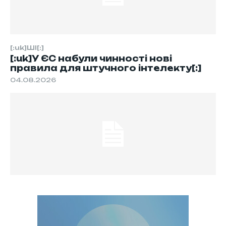
[:uk]ШІ[:]
[:uk]У ЄС набули чинності нові
правила для штучного інтелекту[:]
04.08.2026