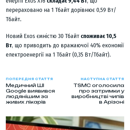
енергії Exos X16
складає 9,44 Вт
, що
перераховано на 1 Тбайт дорівнює 0,59 Вт/
Тбайт.
Новий Exos ємністю 30 Тбайт
споживає 10,5
Вт
, що приводить до вражаючої 40% економії
електроенергії на 1 Тбайт (0,35 Вт/Тбайт).
ПОПЕРЕДНЯ СТАТТЯ
НАСТУПНА СТАТТЯ
Медичний ШІ
TSMC оголосила
Google виявився
про затримки у
людянішим за
виробництві чипів
живих лікарів
в Арізоні