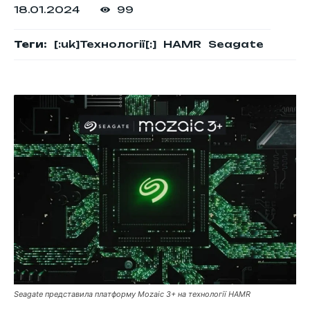
18.01.2024
99
Теги:
[:uk]Технології[:]
HAMR
Seagate
Seagate представила платформу Mozaic 3+ на технології HAMR